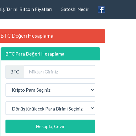
ş Tarihli Bitcoin Fiyatları
Satoshi Nedir
BTC Değeri Hesaplama
BTC Para Değeri Hesaplama
BTC
Hesapla, Çevir