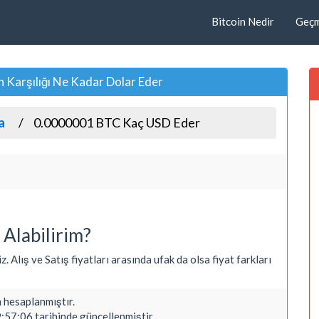
Bitcoin Nedir
Geçmi
Karşılığı Ne Kadar Dolar Eder
a
0.0000001 BTC Kaç USD Eder
Alabilirim?
Alış ve Satış fiyatları arasında ufak da olsa fiyat farkları
hesaplanmıştır.
:57:06 tarihinde güncellenmiştir.