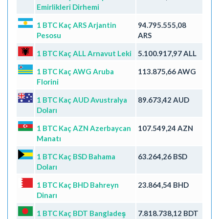
Emirlikleri Dirhemi
1 BTC Kaç ARS Arjantin
94.795.555,08
Pesosu
ARS
1 BTC Kaç ALL Arnavut Leki
5.100.917,97 ALL
1 BTC Kaç AWG Aruba
113.875,66 AWG
Florini
1 BTC Kaç AUD Avustralya
89.673,42 AUD
Doları
1 BTC Kaç AZN Azerbaycan
107.549,24 AZN
Manatı
1 BTC Kaç BSD Bahama
63.264,26 BSD
Doları
1 BTC Kaç BHD Bahreyn
23.864,54 BHD
Dinarı
1 BTC Kaç BDT Bangladeş
7.818.738,12 BDT