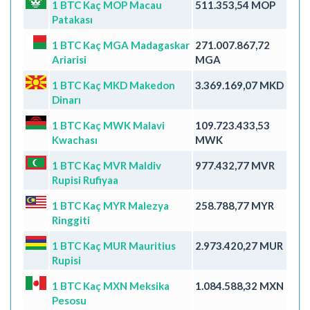
1 BTC Kaç MOP Macau
511.353,54 MOP
Patakası
1 BTC Kaç MGA Madagaskar
271.007.867,72
Ariarisi
MGA
1 BTC Kaç MKD Makedon
3.369.169,07 MKD
Dinarı
1 BTC Kaç MWK Malavi
109.723.433,53
Kwachası
MWK
1 BTC Kaç MVR Maldiv
977.432,77 MVR
Rupisi Rufiyaa
1 BTC Kaç MYR Malezya
258.788,77 MYR
Ringgiti
1 BTC Kaç MUR Mauritius
2.973.420,27 MUR
Rupisi
1 BTC Kaç MXN Meksika
1.084.588,32 MXN
Pesosu