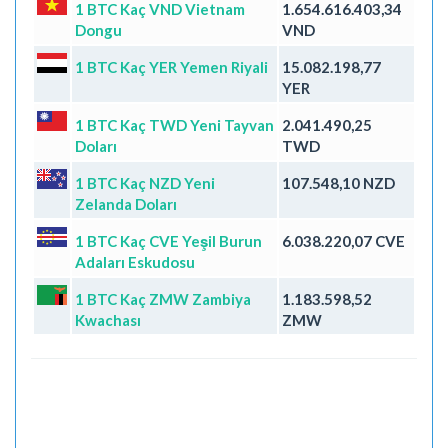
1 BTC Kaç VND Vietnam
1.654.616.403,34
Dongu
VND
1 BTC Kaç YER Yemen Riyali
15.082.198,77
YER
1 BTC Kaç TWD Yeni Tayvan
2.041.490,25
Doları
TWD
1 BTC Kaç NZD Yeni
107.548,10 NZD
Zelanda Doları
1 BTC Kaç CVE Yeşil Burun
6.038.220,07 CVE
Adaları Eskudosu
1 BTC Kaç ZMW Zambiya
1.183.598,52
Kwachası
ZMW