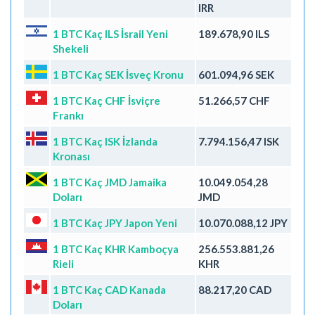
IRR
1 BTC Kaç ILS İsrail Yeni
189.678,90 ILS
Shekeli
1 BTC Kaç SEK İsveç Kronu
601.094,96 SEK
1 BTC Kaç CHF İsviçre
51.266,57 CHF
Frankı
1 BTC Kaç ISK İzlanda
7.794.156,47 ISK
Kronası
1 BTC Kaç JMD Jamaika
10.049.054,28
Doları
JMD
1 BTC Kaç JPY Japon Yeni
10.070.088,12 JPY
1 BTC Kaç KHR Kamboçya
256.553.881,26
Rieli
KHR
1 BTC Kaç CAD Kanada
88.217,20 CAD
Doları