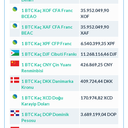
1 BTC Kaç XOF CFA Franc
35.952.049,90
BCEAO
XOF
1 BTC Kaç XAF CFA Franc
35.952.049,90
BEAC
XAF
1 BTC Kaç XPF CFP Franc
6.540.399,35 XPF
1 BTC Kaç DJF Cibuti Frankı
11.268.116,46 DJF
1 BTC Kaç CNY Çin Yuanı
426.869,25 CNY
Renminbisi
1 BTC Kaç DKK Danimarka
409.724,44 DKK
Kronu
1 BTC Kaç XCD Doğu
170.974,82 XCD
Karayip Doları
1 BTC Kaç DOP Dominik
3.689.199,04 DOP
Pesosu