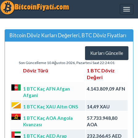
Bitcoin Döviz Kurları Değerleri, BTC Döviz Fiyatları
Kurları Güncelle
Son Güncelleme 10 Ağustos 2026, Pazartesi Saat 22:24:01
Döviz Türü
1 BTC Döviz
Değeri
1 BTC Kaç AFN Afgan
4.143.809,09 AFN
Afgani
1 BTC Kaç XAU Altın ONS
14,49 XAU
1 BTC Kaç AOA Angola
57.733.948,80
Kvanzası
AOA
1 BTC Kaç AED Arap
232.366,45 AED