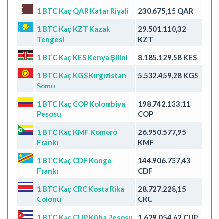
1 BTC Kaç QAR Katar Riyali
230.675,15 QAR
1 BTC Kaç KZT Kazak
29.501.110,32
Tengesi
KZT
1 BTC Kaç KES Kenya Şilini
8.185.129,58 KES
1 BTC Kaç KGS Kırgızistan
5.532.459,28 KGS
Somu
1 BTC Kaç COP Kolombiya
198.742.133,11
Pesosu
COP
1 BTC Kaç KMF Komoro
26.950.577,95
Frankı
KMF
1 BTC Kaç CDF Kongo
144.906.737,43
Frankı
CDF
1 BTC Kaç CRC Kosta Rika
28.727.228,15
Colonu
CRC
1 BTC Kaç CUP Küba Pesosu
1.629.054,62 CUP