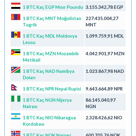
1 BTC Kaç EGP Mısır Poundu
3.155.342,78 EGP
1 BTC Kaç MNT Moğolistan
227.435.004,27
Tugrik
MNT
1 BTC Kaç MDL Moldovya
1.099.759,91 MDL
Leusu
1 BTC Kaç MZN Mozambik
4.042.901,97 MZN
Metikali
1 BTC Kaç NAD Namibya
1.023.867,98 NAD
Doları
1 BTC Kaç NPR Nepal Rupisi
9.643.664,89 NPR
1 BTC Kaç NGN Nijerya
86.145.040,97
Nairası
NGN
1 BTC Kaç NIO Nikaragua
2.328.426,62 NIO
Kordobası
1 BTC Kaç NOK Norveç
600.705,76 NOK