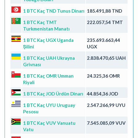
1 BTC Kaç TND Tunus Dinarı
185.491,88 TND
1 BTC Kaç TMT
222.057,54 TMT
Turkmenistan Manatı
1 BTC Kaç UGX Uganda
235.693.663,44
Şilini
UGX
1 BTC Kaç UAH Ukrayna
2.838.470,65 UAH
Grivnası
1 BTC Kaç OMR Umman
24.325,36 OMR
Riyali
1 BTC Kaç JOD Ürdün Dinarı
44.854,36 JOD
1 BTC Kaç UYU Uruguay
2.547.266,99 UYU
Pesosu
1 BTC Kaç VUV Vanuatu
7.545.085,09 VUV
Vatu