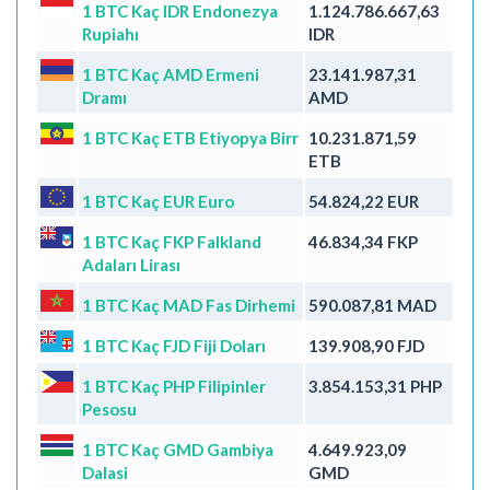
1 BTC Kaç IDR Endonezya
1.124.786.667,63
Rupiahı
IDR
1 BTC Kaç AMD Ermeni
23.141.987,31
Dramı
AMD
1 BTC Kaç ETB Etiyopya Birr
10.231.871,59
ETB
1 BTC Kaç EUR Euro
54.824,22 EUR
1 BTC Kaç FKP Falkland
46.834,34 FKP
Adaları Lirası
1 BTC Kaç MAD Fas Dirhemi
590.087,81 MAD
1 BTC Kaç FJD Fiji Doları
139.908,90 FJD
1 BTC Kaç PHP Filipinler
3.854.153,31 PHP
Pesosu
1 BTC Kaç GMD Gambiya
4.649.923,09
Dalasi
GMD