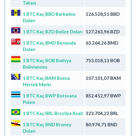
Takası
1 BTC Kaç BBD Barbados
126.528,51 BBD
Doları
1 BTC Kaç BZD Belize Doları
127.263,96 BZD
1 BTC Kaç BMD Bermuda
63.264,26 BMD
Doları
1 BTC Kaç BOB Bolivya
753.018,13 BOB
Bolivianosu
1 BTC Kaç BAM Bosna
107.101,07 BAM
Hersek Markı
1 BTC Kaç BWP Botsvana
852.452,97 BWP
Pulası
1 BTC Kaç BRL Brezilya Reali
323.704,22 BRL
1 BTC Kaç BND Bruney
80.974,71 BND
Doları