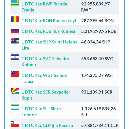
1 BTC Kaç RWF Rıanda
92.955.839,97
Frankı
RWF
1 BTC Kaç RON Rumen Leyi
287.295,64 RON
1 BTC Kaç RUB Rus Rublesi
5.219.299,95 RUB
1 BTC Kaç SHP Saint Helena
46.834,34 SHP
Lira
1 BTC Kaç SVC Salvador
553.683,40 SVC
Kolonu
1 BTC Kaç WST Samoa
174.375,27 WST
Talası
1 BTC Kaç SCR Seyşeller
931.139,91 SCR
Rupisi
1 BTC Kaç SLL Sierra
1.326.619.839,26
Leonesi
SLL
1 BTC Kaç CLP Şili Pesosu
57.881.734,11 CLP