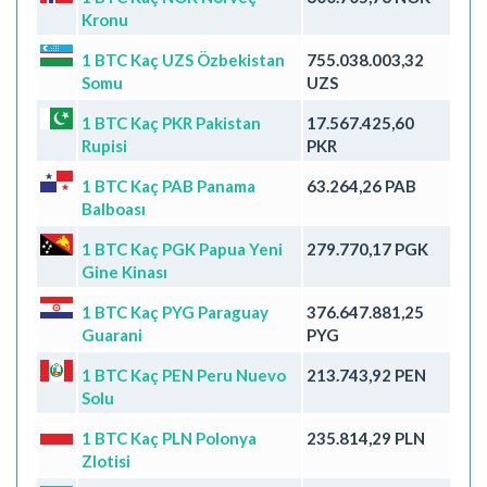
Kronu
1 BTC Kaç UZS Özbekistan
755.038.003,32
Somu
UZS
1 BTC Kaç PKR Pakistan
17.567.425,60
Rupisi
PKR
1 BTC Kaç PAB Panama
63.264,26 PAB
Balboası
1 BTC Kaç PGK Papua Yeni
279.770,17 PGK
Gine Kinası
1 BTC Kaç PYG Paraguay
376.647.881,25
Guarani
PYG
1 BTC Kaç PEN Peru Nuevo
213.743,92 PEN
Solu
1 BTC Kaç PLN Polonya
235.814,29 PLN
Zlotisi