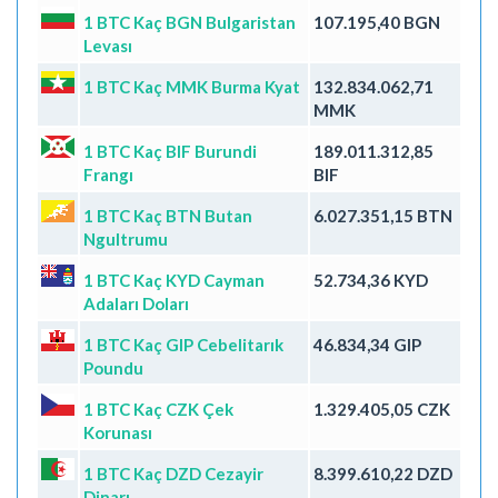
1 BTC Kaç BGN Bulgaristan
107.195,40 BGN
Levası
1 BTC Kaç MMK Burma Kyat
132.834.062,71
MMK
1 BTC Kaç BIF Burundi
189.011.312,85
Frangı
BIF
1 BTC Kaç BTN Butan
6.027.351,15 BTN
Ngultrumu
1 BTC Kaç KYD Cayman
52.734,36 KYD
Adaları Doları
1 BTC Kaç GIP Cebelitarık
46.834,34 GIP
Poundu
1 BTC Kaç CZK Çek
1.329.405,05 CZK
Korunası
1 BTC Kaç DZD Cezayir
8.399.610,22 DZD
Dinarı