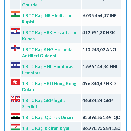
Gourde
1 BTC Kaç INR Hindistan
6.035.464,47 INR
Rupisi
1 BTC Kaç HRK Hırvatistan
412.951,30 HRK
Kunası
1 BTC Kaç ANG Hollanda
113.243,02 ANG
Antilleri Guldeni
1 BTC Kaç HNL Honduras
1.696.144,34 HNL
Lempirası
1 BTC Kaç HKD Hong Kong
496.344,47 HKD
Doları
1 BTC Kaç GBP İngiliz
46.834,34 GBP
Sterlini
1 BTC Kaç IQD Irak Dinarı
82.896.551,69 IQD
1 BTC Kaç IRR İran Riyali
86.970.955.841,80