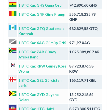
1 BTC Kaç GHS Gana Cedi
742.890,60 GHS
1 BTC Kaç GNF Gine Frangı
555.718.235,79
GNF
1 BTC Kaç GTQ Guatemala
482.829,58 GTQ
Kuetzalı
1 BTC Kaç XAG Gümüş ONS
971,97 XAG
1 BTC Kaç ZAR Güney
1.025.389,80 ZAR
Afrika Randı
1 BTC Kaç KRW Güney Kore
89.723.876,58
Wonu
KRW
1 BTC Kaç GEL Gürcistan
165.119,71 GEL
Larisi
1 BTC Kaç GYD Guyana
13.252.218,64
Doları
GYD
1 BTC Kaç HTG Haiti
8.273.800,51 HTG