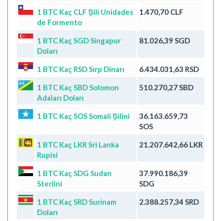
1 BTC Kaç CLF Şili Unidades
1.470,70 CLF
de Formento
1 BTC Kaç SGD Singapur
81.026,39 SGD
Doları
1 BTC Kaç RSD Sırp Dinarı
6.434.031,63 RSD
1 BTC Kaç SBD Solomon
510.270,27 SBD
Adaları Doları
1 BTC Kaç SOS Somali Şilini
36.163.659,73
SOS
1 BTC Kaç LKR Sri Lanka
21.207.642,66 LKR
Rupisi
1 BTC Kaç SDG Sudan
37.990.186,39
Sterlini
SDG
1 BTC Kaç SRD Surinam
2.388.257,34 SRD
Doları