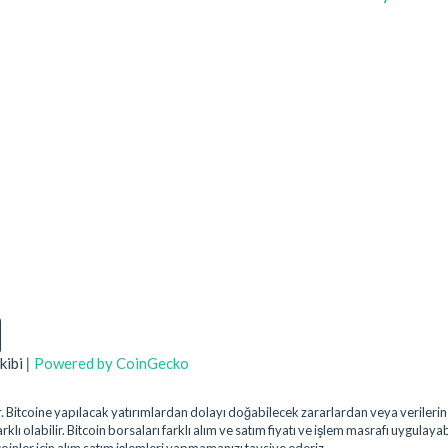
kibi
|
Powered by CoinGecko
uştur. Bitcoine yapılacak yatırımlardan dolayı doğabilecek zararlardan veya veril
klı olabilir. Bitcoin borsaları farklı alım ve satım fiyatı ve işlem masrafı uygulaya
coinler için alım satım işlemleri yapmamanızı tavsiye ederiz.