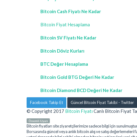
Bitcoin Cash Fiyatı Ne Kadar
Bitcoin Fiyat Hesaplama
Bitcoin SV Fiyatı Ne Kadar
Bitcoin Döviz Kurları
BTC Değer Hesaplama
Bitcoin Gold BTG Değeri Ne Kadar
Bitcoin Diamond BCD Değeri Ne Kadar
Facebook Takip Et
Güncel Bitcoin Fiyat Takibi - Twitter
© Copyright 2017
Bitcoin Fiyatı
Canlı Bitcoin Fiyat Ta
Önemli Uyarı
Bitcoin fiyatları site ziyaretçilerimize sadece bilgi için sunulm
Borsasında güncel veya anlık bitcoin alış ve satış değerlemeleri far
yeteri derecede bilgi sahibi olmadan bitcoin ve türevleri yani alt 