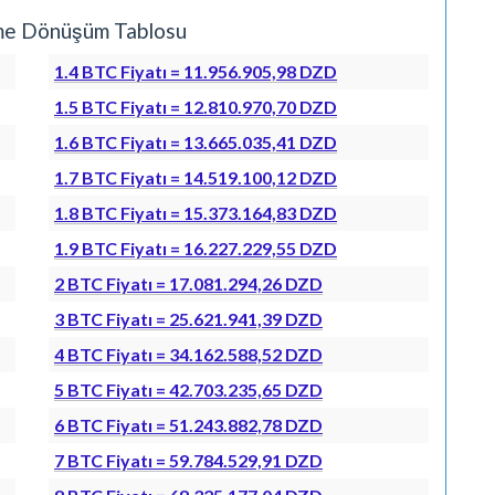
enme Dönüşüm Tablosu
1.4 BTC Fiyatı = 11.956.905,98 DZD
1.5 BTC Fiyatı = 12.810.970,70 DZD
1.6 BTC Fiyatı = 13.665.035,41 DZD
1.7 BTC Fiyatı = 14.519.100,12 DZD
1.8 BTC Fiyatı = 15.373.164,83 DZD
1.9 BTC Fiyatı = 16.227.229,55 DZD
2 BTC Fiyatı = 17.081.294,26 DZD
3 BTC Fiyatı = 25.621.941,39 DZD
4 BTC Fiyatı = 34.162.588,52 DZD
5 BTC Fiyatı = 42.703.235,65 DZD
6 BTC Fiyatı = 51.243.882,78 DZD
7 BTC Fiyatı = 59.784.529,91 DZD