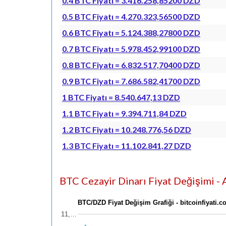
0.4 BTC Fiyatı = 3.416.258,85200 DZD
0.5 BTC Fiyatı = 4.270.323,56500 DZD
0.6 BTC Fiyatı = 5.124.388,27800 DZD
0.7 BTC Fiyatı = 5.978.452,99100 DZD
0.8 BTC Fiyatı = 6.832.517,70400 DZD
0.9 BTC Fiyatı = 7.686.582,41700 DZD
1 BTC Fiyatı = 8.540.647,13 DZD
1.1 BTC Fiyatı = 9.394.711,84 DZD
1.2 BTC Fiyatı = 10.248.776,56 DZD
1.3 BTC Fiyatı = 11.102.841,27 DZD
BTC Cezayir Dinarı Fiyat Değişimi - A
BTC/DZD Fiyat Değişim Grafiği - bitcoinfiyati.
11,…