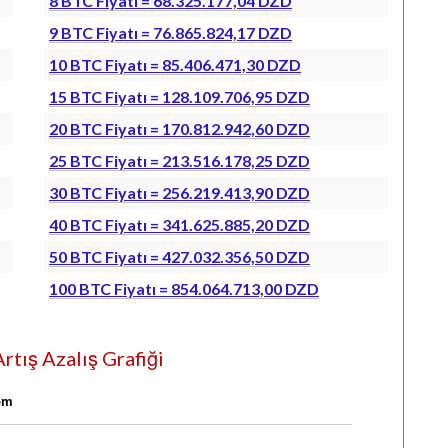
8 BTC Fiyatı = 68.325.177,04 DZD
9 BTC Fiyatı = 76.865.824,17 DZD
10 BTC Fiyatı = 85.406.471,30 DZD
15 BTC Fiyatı = 128.109.706,95 DZD
20 BTC Fiyatı = 170.812.942,60 DZD
25 BTC Fiyatı = 213.516.178,25 DZD
30 BTC Fiyatı = 256.219.413,90 DZD
40 BTC Fiyatı = 341.625.885,20 DZD
50 BTC Fiyatı = 427.032.356,50 DZD
100 BTC Fiyatı = 854.064.713,00 DZD
rtış Azalış Grafiği
com