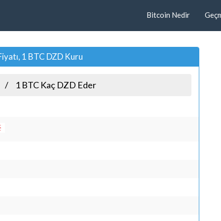
Bitcoin Nedir
Geçmi
Fiyatı, 1 BTC DZD Kuru
1 BTC Kaç DZD Eder