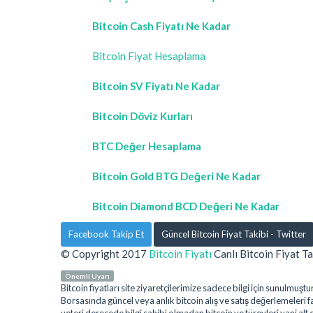
Bitcoin Cash Fiyatı Ne Kadar
Bitcoin Fiyat Hesaplama
Bitcoin SV Fiyatı Ne Kadar
Bitcoin Döviz Kurları
BTC Değer Hesaplama
Bitcoin Gold BTG Değeri Ne Kadar
Bitcoin Diamond BCD Değeri Ne Kadar
Facebook Takip Et
Güncel Bitcoin Fiyat Takibi - Twitter
© Copyright 2017
Bitcoin Fiyatı
Canlı Bitcoin Fiyat Ta
Önemli Uyarı
Bitcoin fiyatları site ziyaretçilerimize sadece bilgi için sunulm
Borsasında güncel veya anlık bitcoin alış ve satış değerlemeleri far
yeteri derecede bilgi sahibi olmadan bitcoin ve türevleri yani alt 