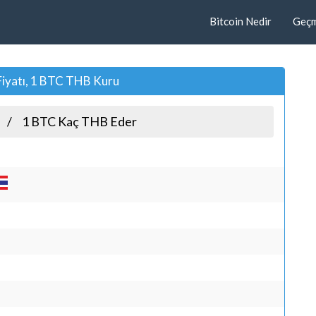
Bitcoin Nedir
Geçmi
Fiyatı, 1 BTC THB Kuru
1 BTC Kaç THB Eder