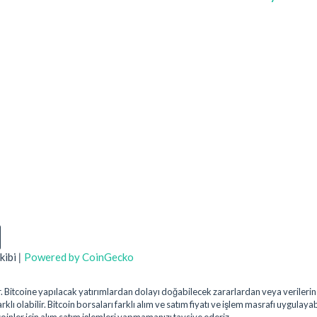
kibi
|
Powered by CoinGecko
uştur. Bitcoine yapılacak yatırımlardan dolayı doğabilecek zararlardan veya veril
klı olabilir. Bitcoin borsaları farklı alım ve satım fiyatı ve işlem masrafı uygulaya
coinler için alım satım işlemleri yapmamanızı tavsiye ederiz.