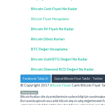
Bitcoin Cash Fiyatı Ne Kadar
Bitcoin Fiyat Hesaplama
Bitcoin SV Fiyatı Ne Kadar
Bitcoin Döviz Kurları
BTC Değer Hesaplama
Bitcoin Gold BTG Değeri Ne Kadar
Bitcoin Diamond BCD Değeri Ne Kadar
Facebook Takip Et
Güncel Bitcoin Fiyat Takibi - Twitter
© Copyright 2017
Bitcoin Fiyatı
Canlı Bitcoin Fiyat Ta
Önemli Uyarı
Bitcoin fiyatları site ziyaretçilerimize sadece bilgi için sunulm
Borsasında güncel veya anlık bitcoin alış ve satış değerlemeleri far
yeteri derecede bilgi sahibi olmadan bitcoin ve türevleri yani alt 