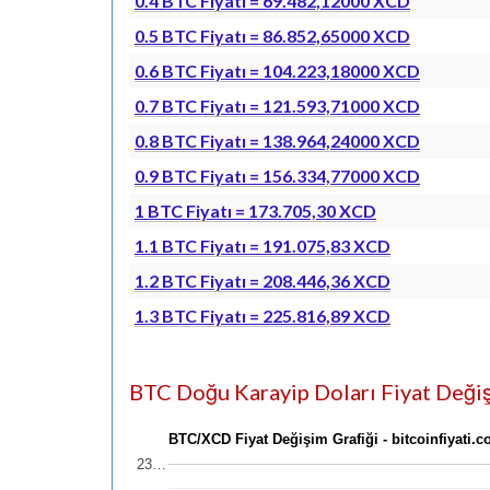
0.4 BTC Fiyatı = 69.482,12000 XCD
0.5 BTC Fiyatı = 86.852,65000 XCD
0.6 BTC Fiyatı = 104.223,18000 XCD
0.7 BTC Fiyatı = 121.593,71000 XCD
0.8 BTC Fiyatı = 138.964,24000 XCD
0.9 BTC Fiyatı = 156.334,77000 XCD
1 BTC Fiyatı = 173.705,30 XCD
1.1 BTC Fiyatı = 191.075,83 XCD
1.2 BTC Fiyatı = 208.446,36 XCD
1.3 BTC Fiyatı = 225.816,89 XCD
BTC Doğu Karayip Doları Fiyat Değişi
BTC/XCD Fiyat Değişim Grafiği - bitcoinfiyati.
23…