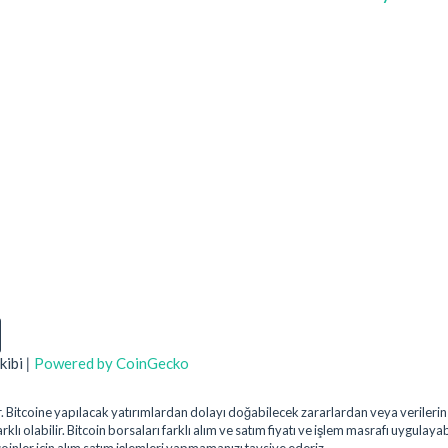
kibi
|
Powered by CoinGecko
uştur. Bitcoine yapılacak yatırımlardan dolayı doğabilecek zararlardan veya veril
klı olabilir. Bitcoin borsaları farklı alım ve satım fiyatı ve işlem masrafı uygulaya
coinler için alım satım işlemleri yapmamanızı tavsiye ederiz.