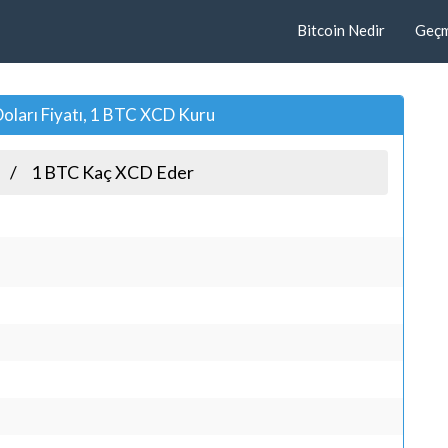
Bitcoin Nedir
Geçmi
oları Fiyatı, 1 BTC XCD Kuru
1 BTC Kaç XCD Eder