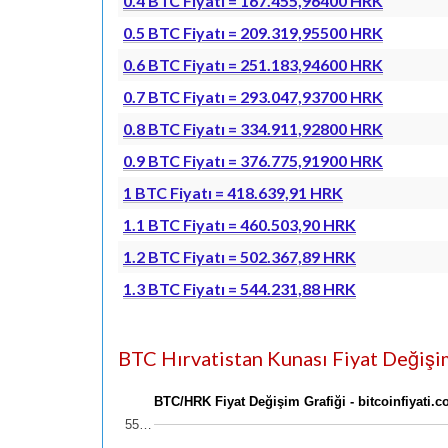
0.4 BTC Fiyatı = 167.455,96400 HRK
0.5 BTC Fiyatı = 209.319,95500 HRK
0.6 BTC Fiyatı = 251.183,94600 HRK
0.7 BTC Fiyatı = 293.047,93700 HRK
0.8 BTC Fiyatı = 334.911,92800 HRK
0.9 BTC Fiyatı = 376.775,91900 HRK
1 BTC Fiyatı = 418.639,91 HRK
1.1 BTC Fiyatı = 460.503,90 HRK
1.2 BTC Fiyatı = 502.367,89 HRK
1.3 BTC Fiyatı = 544.231,88 HRK
BTC Hırvatistan Kunası Fiyat Değişimi
BTC/HRK Fiyat Değişim Grafiği - bitcoinfiyati.
55…