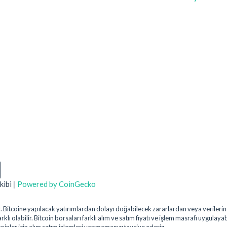
kibi
|
Powered by CoinGecko
uştur. Bitcoine yapılacak yatırımlardan dolayı doğabilecek zararlardan veya veril
klı olabilir. Bitcoin borsaları farklı alım ve satım fiyatı ve işlem masrafı uygulaya
coinler için alım satım işlemleri yapmamanızı tavsiye ederiz.