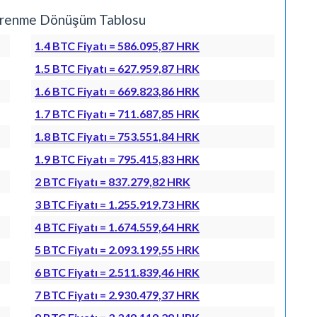
 Öğrenme Dönüşüm Tablosu
1.4 BTC Fiyatı = 586.095,87 HRK
1.5 BTC Fiyatı = 627.959,87 HRK
1.6 BTC Fiyatı = 669.823,86 HRK
1.7 BTC Fiyatı = 711.687,85 HRK
1.8 BTC Fiyatı = 753.551,84 HRK
1.9 BTC Fiyatı = 795.415,83 HRK
2 BTC Fiyatı = 837.279,82 HRK
3 BTC Fiyatı = 1.255.919,73 HRK
4 BTC Fiyatı = 1.674.559,64 HRK
5 BTC Fiyatı = 2.093.199,55 HRK
6 BTC Fiyatı = 2.511.839,46 HRK
7 BTC Fiyatı = 2.930.479,37 HRK