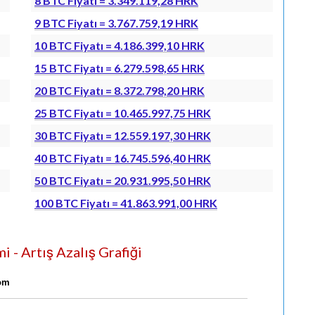
8 BTC Fiyatı = 3.349.119,28 HRK
9 BTC Fiyatı = 3.767.759,19 HRK
10 BTC Fiyatı = 4.186.399,10 HRK
15 BTC Fiyatı = 6.279.598,65 HRK
20 BTC Fiyatı = 8.372.798,20 HRK
25 BTC Fiyatı = 10.465.997,75 HRK
30 BTC Fiyatı = 12.559.197,30 HRK
40 BTC Fiyatı = 16.745.596,40 HRK
50 BTC Fiyatı = 20.931.995,50 HRK
100 BTC Fiyatı = 41.863.991,00 HRK
 - Artış Azalış Grafiği
com