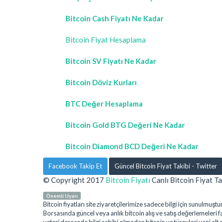
Bitcoin Cash Fiyatı Ne Kadar
Bitcoin Fiyat Hesaplama
Bitcoin SV Fiyatı Ne Kadar
Bitcoin Döviz Kurları
BTC Değer Hesaplama
Bitcoin Gold BTG Değeri Ne Kadar
Bitcoin Diamond BCD Değeri Ne Kadar
Facebook Takip Et
Güncel Bitcoin Fiyat Takibi - Twitter
© Copyright 2017
Bitcoin Fiyatı
Canlı Bitcoin Fiyat Ta
Önemli Uyarı
Bitcoin fiyatları site ziyaretçilerimize sadece bilgi için sunulm
Borsasında güncel veya anlık bitcoin alış ve satış değerlemeleri far
yeteri derecede bilgi sahibi olmadan bitcoin ve türevleri yani alt 