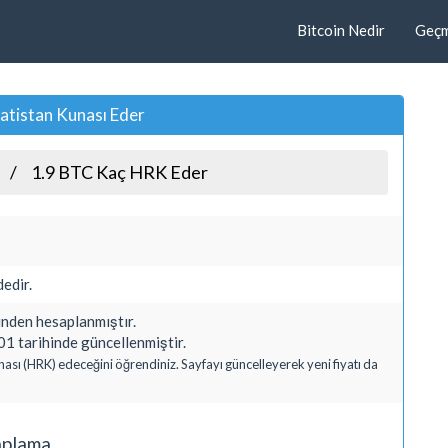
Bitcoin Nedir
Geçmi
atistan Kunası Eder
1.9 BTC Kaç HRK Eder
edir.
den hesaplanmıştır.
1 tarihinde güncellenmiştir.
unası (HRK) edeceğini öğrendiniz. Sayfayı güncelleyerek yeni fiyatı da
aplama