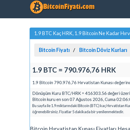
1.9 BTC Kaç HRK, 1.9 Bitcoin Ne Kadar Hırv
Bitcoin Fiyatı
Bitcoin Döviz Kurları
1.9 BTC = 790.976,76 HRK
1.9 Bitcoin 790.976,76 Hırvatistan Kunası değerind
Dönüşüm Kuru BTC/HRK = 416303.56 değeri üzerin
Bitcoin kuru en son 07 Ağustos 2026, Cuma 02:06:0
Bu sayfa ile 1.9 miktarındaki Bitcoin (BTC) kaç Hırvatistan K
öğrenebilirsiniz. Fiyatlar 5 dakikada bir yenilenmektedir.
Bitcoin Hırvatistan Kunası Fiyatları Hes