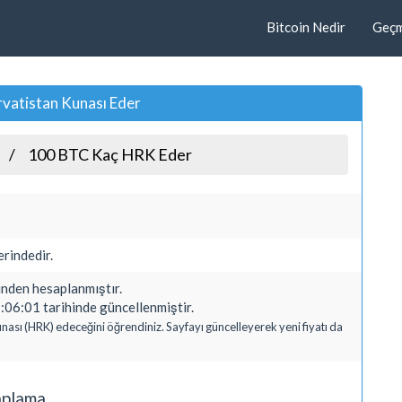
Bitcoin Nedir
Geçmi
vatistan Kunası Eder
100 BTC Kaç HRK Eder
rindedir.
den hesaplanmıştır.
06:01 tarihinde güncellenmiştir.
unası (HRK) edeceğini öğrendiniz. Sayfayı güncelleyerek yeni fiyatı da
aplama