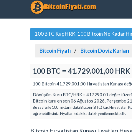
100 BTC Kaç HRK, 100 Bitcoin Ne Kadar Hır
Bitcoin Fiyatı
Bitcoin Döviz Kurları
100 BTC = 41.729.001,00 HRK
100 Bitcoin 41.729.001,00 Hırvatistan Kunası değe
Dönüşüm Kuru BTC/HRK = 417290.01 değeri üzerin
Bitcoin kuru en son 06 Ağustos 2026, Perşembe 21:
Bu sayfa ile 100 miktarındaki Bitcoin (BTC) kaç Hırvatistan K
öğrenebilirsiniz. Fiyatlar 5 dakikada bir yenilenmektedir.
Bitcoin Hırvatistan Kunası Fiyatları Hes