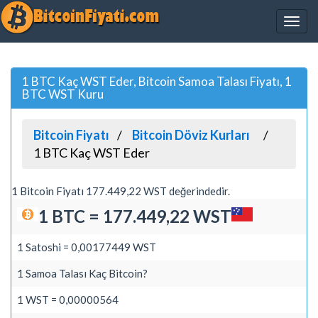
1 BTC Kaç WST Eder, Bitcoin Samoa Talası Fiyatı, 1
BTC WST Kuru
Bitcoin Fiyatı
Bitcoin Döviz Kurları
1 BTC Kaç WST Eder
1 Bitcoin Fiyatı 177.449,22 WST değerindedir.
1 BTC = 177.449,22 WST
1 Satoshi = 0,00177449 WST
1 Samoa Talası Kaç Bitcoin?
1 WST = 0,00000564