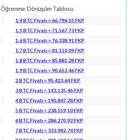
iyat Öğrenme Dönüşüm Tablosu
1.4 BTC Fiyatı = 66.796,55 FKP
1.5 BTC Fiyatı = 71.567,73 FKP
1.6 BTC Fiyatı = 76.338,91 FKP
1.7 BTC Fiyatı = 81.110,09 FKP
1.8 BTC Fiyatı = 85.881,28 FKP
1.9 BTC Fiyatı = 90.652,46 FKP
2 BTC Fiyatı = 95.423,64 FKP
3 BTC Fiyatı = 143.135,46 FKP
4 BTC Fiyatı = 190.847,28 FKP
5 BTC Fiyatı = 238.559,10 FKP
6 BTC Fiyatı = 286.270,92 FKP
7 BTC Fiyatı = 333.982,74 FKP