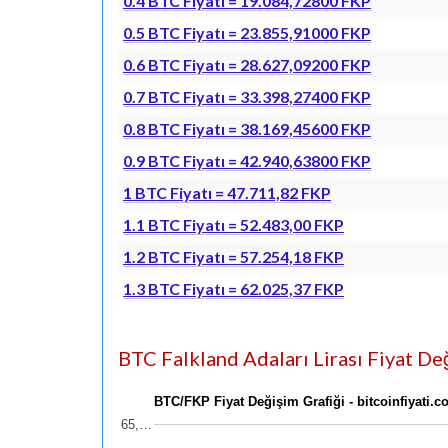
0.4 BTC Fiyatı = 19.084,72800 FKP
0.5 BTC Fiyatı = 23.855,91000 FKP
0.6 BTC Fiyatı = 28.627,09200 FKP
0.7 BTC Fiyatı = 33.398,27400 FKP
0.8 BTC Fiyatı = 38.169,45600 FKP
0.9 BTC Fiyatı = 42.940,63800 FKP
1 BTC Fiyatı = 47.711,82 FKP
1.1 BTC Fiyatı = 52.483,00 FKP
1.2 BTC Fiyatı = 57.254,18 FKP
1.3 BTC Fiyatı = 62.025,37 FKP
BTC Falkland Adaları Lirası Fiyat Değ
BTC/FKP Fiyat Değişim Grafiği - bitcoinfiyati.
65,…