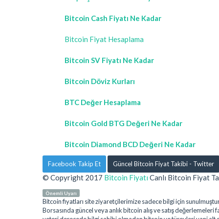
Bitcoin Cash Fiyatı Ne Kadar
Bitcoin Fiyat Hesaplama
Bitcoin SV Fiyatı Ne Kadar
Bitcoin Döviz Kurları
BTC Değer Hesaplama
Bitcoin Gold BTG Değeri Ne Kadar
Bitcoin Diamond BCD Değeri Ne Kadar
Facebook Takip Et
Güncel Bitcoin Fiyat Takibi - Twitter
© Copyright 2017
Bitcoin Fiyatı
Canlı Bitcoin Fiyat Ta
Önemli Uyarı
Bitcoin fiyatları site ziyaretçilerimize sadece bilgi için sunulm
Borsasında güncel veya anlık bitcoin alış ve satış değerlemeleri far
yeteri derecede bilgi sahibi olmadan bitcoin ve türevleri yani alt 