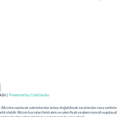
kibi
|
Powered by CoinGecko
uştur. Bitcoine yapılacak yatırımlardan dolayı doğabilecek zararlardan veya veril
klı olabilir. Bitcoin borsaları farklı alım ve satım fiyatı ve işlem masrafı uygulaya
coinler için alım satım işlemleri yapmamanızı tavsiye ederiz.