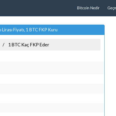
Bitcoin Nedir
Geçmi
 Lirası Fiyatı, 1 BTC FKP Kuru
1 BTC Kaç FKP Eder