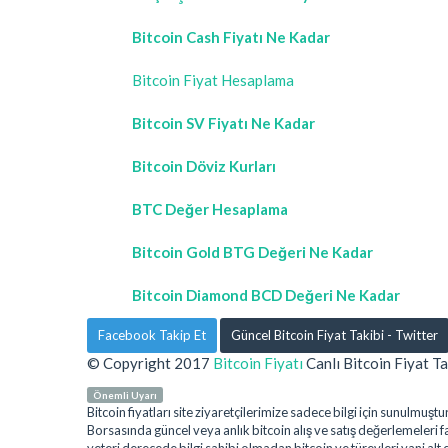
Bitcoin Cash Fiyatı Ne Kadar
Bitcoin Fiyat Hesaplama
Bitcoin SV Fiyatı Ne Kadar
Bitcoin Döviz Kurları
BTC Değer Hesaplama
Bitcoin Gold BTG Değeri Ne Kadar
Bitcoin Diamond BCD Değeri Ne Kadar
Facebook Takip Et
Güncel Bitcoin Fiyat Takibi - Twitter
© Copyright 2017
Bitcoin Fiyatı
Canlı Bitcoin Fiyat Ta
Önemli Uyarı
Bitcoin fiyatları site ziyaretçilerimize sadece bilgi için sunulm
Borsasında güncel veya anlık bitcoin alış ve satış değerlemeleri far
yeteri derecede bilgi sahibi olmadan bitcoin ve türevleri yani alt 