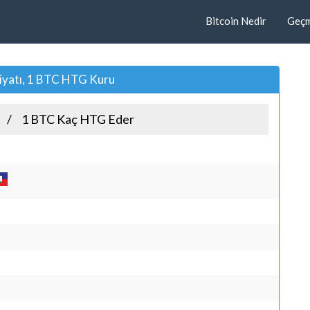
Bitcoin Nedir
Geçmi
Fiyatı, 1 BTC HTG Kuru
1 BTC Kaç HTG Eder