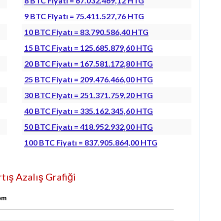
8 BTC Fiyatı = 67.032.469,12 HTG
9 BTC Fiyatı = 75.411.527,76 HTG
10 BTC Fiyatı = 83.790.586,40 HTG
15 BTC Fiyatı = 125.685.879,60 HTG
20 BTC Fiyatı = 167.581.172,80 HTG
25 BTC Fiyatı = 209.476.466,00 HTG
30 BTC Fiyatı = 251.371.759,20 HTG
40 BTC Fiyatı = 335.162.345,60 HTG
50 BTC Fiyatı = 418.952.932,00 HTG
100 BTC Fiyatı = 837.905.864,00 HTG
tış Azalış Grafiği
com