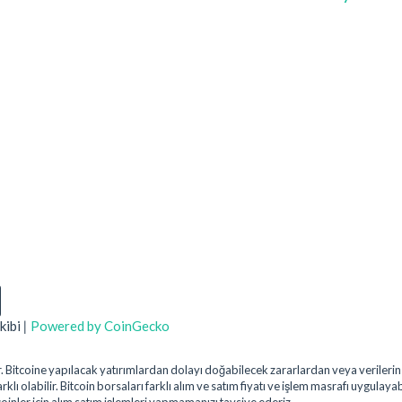
kibi
|
Powered by CoinGecko
uştur. Bitcoine yapılacak yatırımlardan dolayı doğabilecek zararlardan veya veril
klı olabilir. Bitcoin borsaları farklı alım ve satım fiyatı ve işlem masrafı uygulaya
coinler için alım satım işlemleri yapmamanızı tavsiye ederiz.