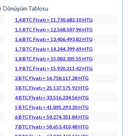
me Dönüşüm Tablosu
1.4 BTC Fiyatı = 11.730.682,10 HTG
1.5 BTC Fiyatı = 12.568.587,96 HTG
1.6 BTC Fiyatı = 13.406.493,82 HTG
1.7 BTC Fiyatı = 14.244.399,69 HTG
1.8 BTC Fiyatı = 15.082.305,55 HTG
1.9 BTC Fiyatı = 15.920.211,42 HTG
2 BTC Fiyatı = 16.758.117,28 HTG
3 BTC Fiyatı = 25.137.175,92 HTG
4 BTC Fiyatı = 33.516.234,56 HTG
5 BTC Fiyatı = 41.895.293,20 HTG
6 BTC Fiyatı = 50.274.351,84 HTG
7 BTC Fiyatı = 58.653.410,48 HTG