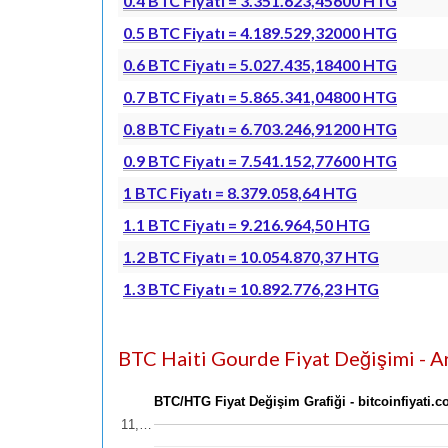
0.4 BTC Fiyatı = 3.351.623,45600 HTG
0.5 BTC Fiyatı = 4.189.529,32000 HTG
0.6 BTC Fiyatı = 5.027.435,18400 HTG
0.7 BTC Fiyatı = 5.865.341,04800 HTG
0.8 BTC Fiyatı = 6.703.246,91200 HTG
0.9 BTC Fiyatı = 7.541.152,77600 HTG
1 BTC Fiyatı = 8.379.058,64 HTG
1.1 BTC Fiyatı = 9.216.964,50 HTG
1.2 BTC Fiyatı = 10.054.870,37 HTG
1.3 BTC Fiyatı = 10.892.776,23 HTG
BTC Haiti Gourde Fiyat Değişimi - Ar
BTC/HTG Fiyat Değişim Grafiği - bitcoinfiyati.
11,…