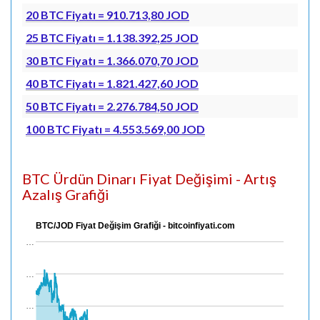
20 BTC Fiyatı = 910.713,80 JOD
25 BTC Fiyatı = 1.138.392,25 JOD
30 BTC Fiyatı = 1.366.070,70 JOD
40 BTC Fiyatı = 1.821.427,60 JOD
50 BTC Fiyatı = 2.276.784,50 JOD
100 BTC Fiyatı = 4.553.569,00 JOD
BTC Ürdün Dinarı Fiyat Değişimi - Artış
Azalış Grafiği
BTC/JOD Fiyat Değişim Grafiği - bitcoinfiyati.com
…
…
…