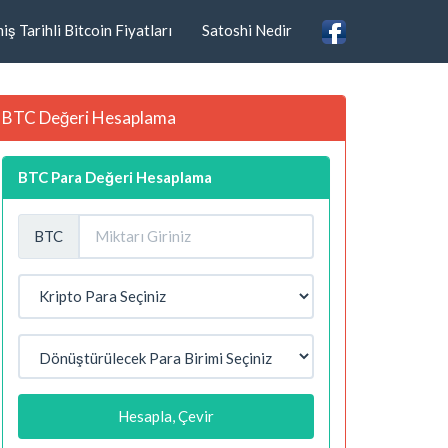
ş Tarihli Bitcoin Fiyatları
Satoshi Nedir
BTC Değeri Hesaplama
BTC Para Değeri Hesaplama
BTC
Hesapla, Çevir