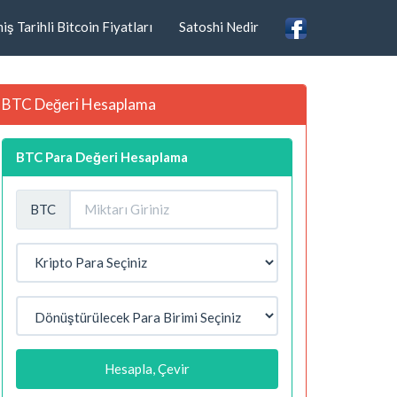
ş Tarihli Bitcoin Fiyatları
Satoshi Nedir
BTC Değeri Hesaplama
BTC Para Değeri Hesaplama
BTC
Hesapla, Çevir