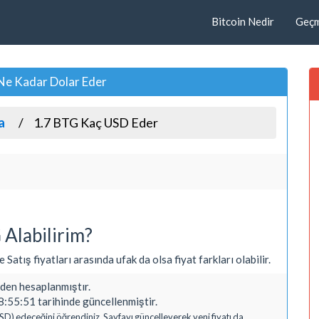
Bitcoin Nedir
Geçmi
 Ne Kadar Dolar Eder
a
1.7 BTG Kaç USD Eder
Alabilirim?
 Satış fiyatları arasında ufak da olsa fiyat farkları olabilir.
en hesaplanmıştır.
:55:51 tarihinde güncellenmiştir.
SD) edeceğini öğrendiniz. Sayfayı güncelleyerek yeni fiyatı da