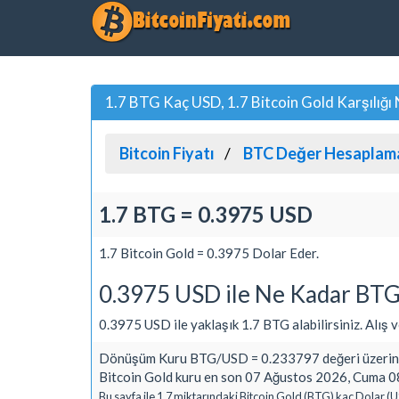
1.7 BTG Kaç USD, 1.7 Bitcoin Gold Karşılığı
Bitcoin Fiyatı
BTC Değer Hesaplam
1.7 BTG = 0.3975 USD
1.7 Bitcoin Gold = 0.3975 Dolar Eder.
0.3975 USD ile Ne Kadar BTG 
0.3975 USD ile yaklaşık 1.7 BTG alabilirsiniz. Alış ve
Dönüşüm Kuru BTG/USD = 0.233797 değeri üzerind
Bitcoin Gold kuru en son 07 Ağustos 2026, Cuma 08
Bu sayfa ile 1.7 miktarındaki Bitcoin Gold (BTG) kaç Dolar (U