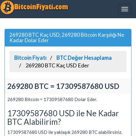
269280 BTC Kaç USD, 269280 Bitcoin Karşılığı Ne
Kadar Dolar Eder
Bitcoin Fiyatı
BTC Değer Hesaplama
269280 BTC Kaç USD Eder
269280 BTC = 17309587680 USD
269280 Bitcoin = 17309587680 Dolar Eder.
17309587680 USD ile Ne Kadar
BTC Alabilirim?
17309587680 USD ile yaklaşık 269280 BTC alabilirsiniz.