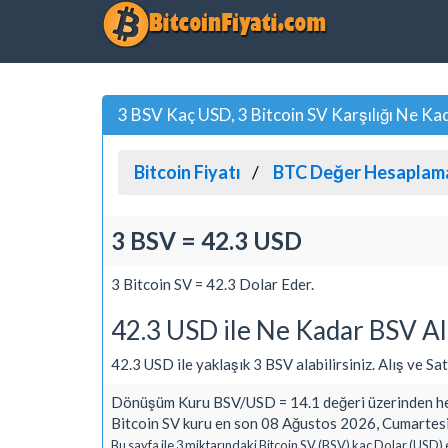
3 BSV Kaç USD, 3 Bitcoin SV Karşılığı Ne Ka
Bitcoin Fiyatı
BTC Değer Hesaplam
3 BSV = 42.3 USD
3 Bitcoin SV = 42.3 Dolar Eder.
42.3 USD ile Ne Kadar BSV Al
42.3 USD ile yaklaşık 3 BSV alabilirsiniz. Alış ve Satı
Dönüşüm Kuru BSV/USD = 14.1 değeri üzerinden he
Bitcoin SV kuru en son 08 Ağustos 2026, Cumartesi
Bu sayfa ile 3 miktarındaki Bitcoin SV (BSV) kaç Dolar (USD) 