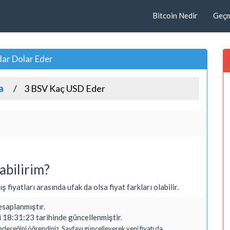
Bitcoin Nedir
Geçmi
dar Dolar Eder
a
3 BSV Kaç USD Eder
abilirim?
ş fiyatları arasında ufak da olsa fiyat farkları olabilir.
saplanmıştır.
 18:31:23 tarihinde güncellenmiştir.
edeceğini öğrendiniz. Sayfayı güncelleyerek yeni fiyatı da