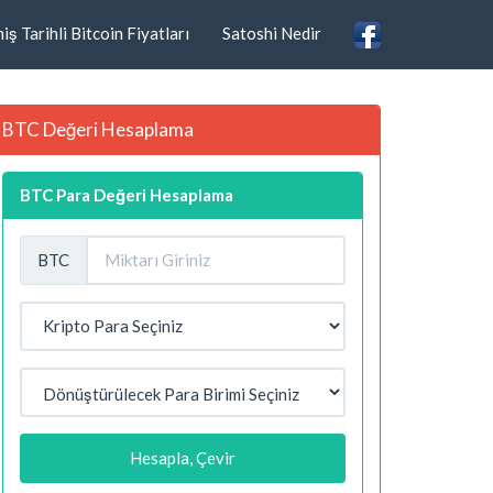
ş Tarihli Bitcoin Fiyatları
Satoshi Nedir
BTC Değeri Hesaplama
BTC Para Değeri Hesaplama
BTC
Hesapla, Çevir