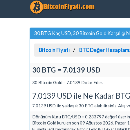
30 BTG Kaç USD, 30 Bitcoin Gold Karşılığı 
Bitcoin Fiyatı
BTC Değer Hesaplam
30 BTG = 7.0139 USD
30 Bitcoin Gold = 7.0139 Dolar Eder.
7.0139 USD ile Ne Kadar BTG 
7.0139 USD ile yaklaşık 30 BTG alabilirsiniz. Alış ve 
Dönüşüm Kuru BTG/USD = 0.233797 değeri üzerind
Bitcoin Gold kuru en son 09 Ağustos 2026, Pazar 1
Bu sayfa ile 30 miktarındaki Bitcoin Gold (BTG) kaç Dolar (U