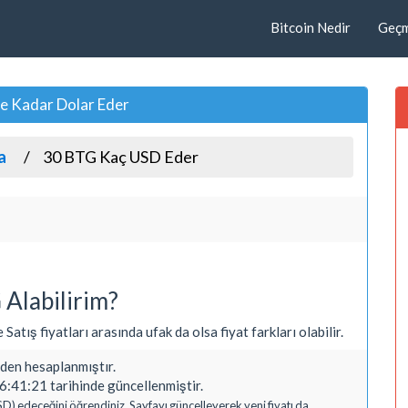
Bitcoin Nedir
Geçmi
Ne Kadar Dolar Eder
a
30 BTG Kaç USD Eder
Alabilirim?
Satış fiyatları arasında ufak da olsa fiyat farkları olabilir.
en hesaplanmıştır.
6:41:21 tarihinde güncellenmiştir.
SD) edeceğini öğrendiniz. Sayfayı güncelleyerek yeni fiyatı da