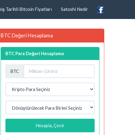
ş Tarihli Bitcoin Fiyatları
Satoshi Nedir
BTC Değeri Hesaplama
BTC Para Değeri Hesaplama
BTC
Hesapla, Çevir