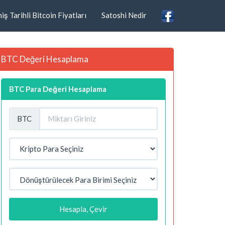
ş Tarihli Bitcoin Fiyatları
Satoshi Nedir
BTC Değeri Hesaplama
BTC Para Değeri Hesaplama
BTC
Hesapla, Çevir