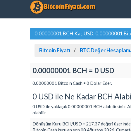
0.00000001 BCH Kaç USD, 0.00000001 Bitco
Bitcoin Fiyatı
BTC Değer Hesaplam
0.00000001 BCH = 0 USD
0.00000001 Bitcoin Cash = 0 Dolar Eder.
0 USD ile Ne Kadar BCH Alabi
0 USD ile yaklaşık 0.00000001 BCH alabilirsiniz. Alış
olabilir.
Dönüşüm Kuru BCH/USD = 217.37 değeri üzerinden
Bitcoin Cash kuru en son 08 Ağustos 2026, Cumarte