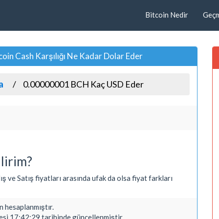
Bitcoin Nedir
Geçmi
in Cash Karşılığı Ne Kadar Dolar Eder
a
0.00000001 BCH Kaç USD Eder
lirim?
 ve Satış fiyatları arasında ufak da olsa fiyat farkları
 hesaplanmıştır.
si 17:42:29 tarihinde güncellenmiştir.