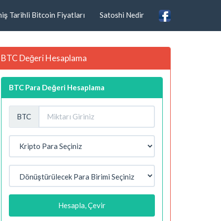
ş Tarihli Bitcoin Fiyatları
Satoshi Nedir
BTC Değeri Hesaplama
BTC Para Değeri Hesaplama
BTC
Hesapla, Çevir