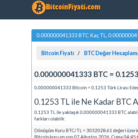
0.000000041333 BTC Kaç TL, 0.000000041333
Bitcoin Fiyatı
BTC Değer Hesaplam
0.000000041333 BTC = 0.1253
0.000000041333 Bitcoin = 0.1253 Türk Lirası Eder
0.1253 TL ile Ne Kadar BTC A
0.1253 TL ile yaklaşık 0.000000041333 BTC alabilirsi
farkları olabilir.
Dönüşüm Kuru BTC/TL = 3032028.61 değeri üzerin
Bitcoin kuru en son 07 Ağustos 2026, Cuma 04:45:0