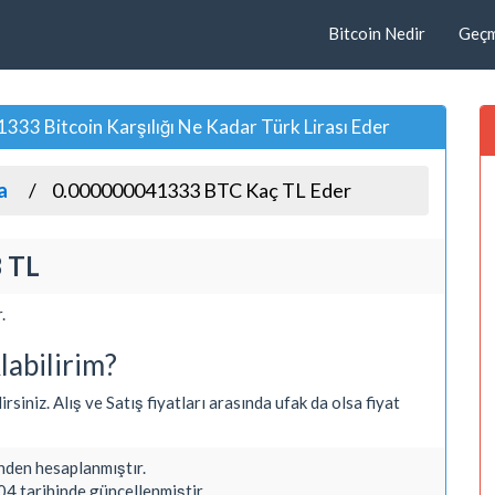
Bitcoin Nedir
Geçmi
 Bitcoin Karşılığı Ne Kadar Türk Lirası Eder
a
0.000000041333 BTC Kaç TL Eder
 TL
.
labilirim?
niz. Alış ve Satış fiyatları arasında ufak da olsa fiyat
den hesaplanmıştır.
4 tarihinde güncellenmiştir.