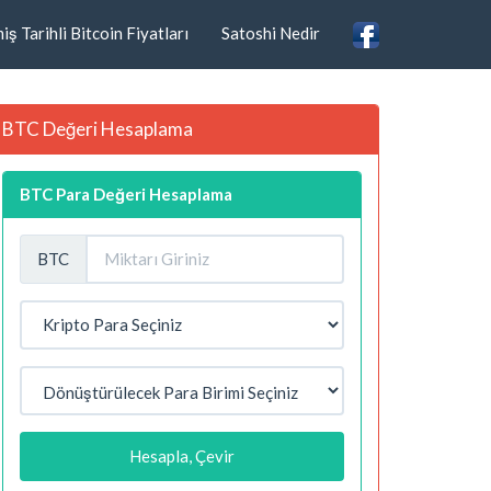
ş Tarihli Bitcoin Fiyatları
Satoshi Nedir
BTC Değeri Hesaplama
BTC Para Değeri Hesaplama
BTC
Hesapla, Çevir