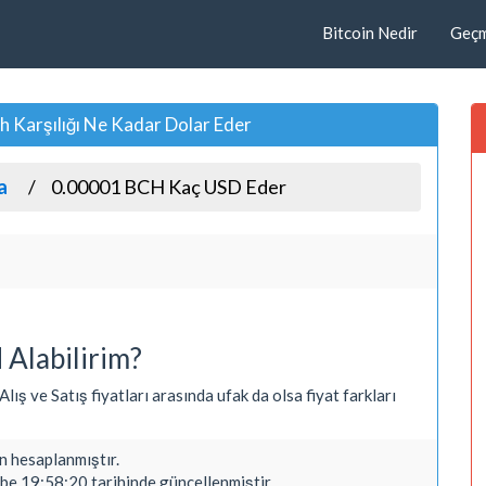
Bitcoin Nedir
Geçmi
 Karşılığı Ne Kadar Dolar Eder
a
0.00001 BCH Kaç USD Eder
Alabilirim?
ış ve Satış fiyatları arasında ufak da olsa fiyat farkları
 hesaplanmıştır.
e 19:58:20 tarihinde güncellenmiştir.