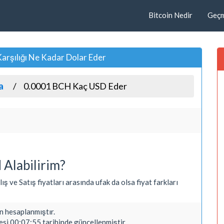
Bitcoin Nedir
Geçmi
rşılığı Ne Kadar Dolar Eder
a
0.0001 BCH Kaç USD Eder
Alabilirim?
ş ve Satış fiyatları arasında ufak da olsa fiyat farkları
 hesaplanmıştır.
si 00:07:55 tarihinde güncellenmiştir.