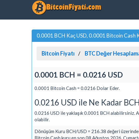
0.0001 BCH Kaç USD, 0.0001 Bitcoin Cash Ka
Bitcoin Fiyatı
BTC Değer Hesaplam
0.0001 BCH = 0.0216 USD
0.0001 Bitcoin Cash = 0.0216 Dolar Eder.
0.0216 USD ile Ne Kadar BCH 
0.0216 USD ile yaklaşık 0.0001 BCH alabilirsiniz. Alı
olabilir.
Dönüşüm Kuru BCH/USD = 216.38 değeri üzerinden
Bitcoin Cash kuru en son 08 Ağustos 2026, Cumarte