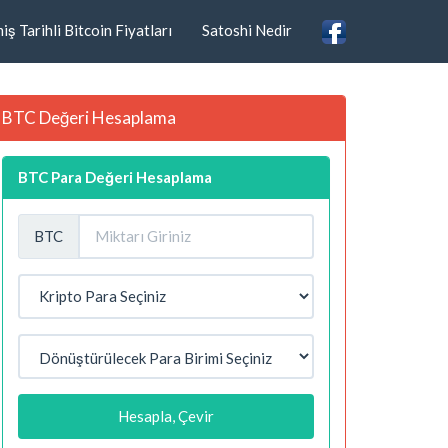
ş Tarihli Bitcoin Fiyatları
Satoshi Nedir
BTC Değeri Hesaplama
BTC Para Değeri Hesaplama
BTC
Hesapla, Çevir