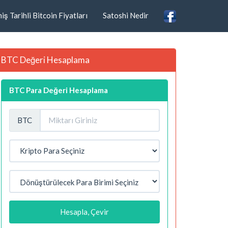
ş Tarihli Bitcoin Fiyatları
Satoshi Nedir
BTC Değeri Hesaplama
BTC Para Değeri Hesaplama
BTC
Hesapla, Çevir