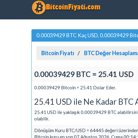
0.00039429 BTC Kaç USD, 0.00039429 Bitcoi
Bitcoin Fiyatı
BTC Değer Hesaplam
0.00039429 BTC = 25.41 USD
0.00039429 Bitcoin = 25.41 Dolar Eder.
25.41 USD ile Ne Kadar BTC A
25.41 USD ile yaklaşık 0.00039429 BTC alabilirsiniz. 
olabilir.
Dönüşüm Kuru BTC/USD = 64445 değeri üzerinden 
Bitcoin kuru en son 07 Ağustos 2026, Cuma 00:14:2