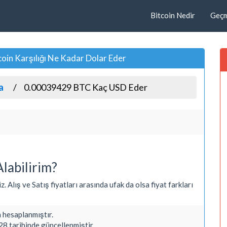
Bitcoin Nedir
Geçmi
n Karşılığı Ne Kadar Dolar Eder
a
0.00039429 BTC Kaç USD Eder
labilirim?
Alış ve Satış fiyatları arasında ufak da olsa fiyat farkları
hesaplanmıştır.
8 tarihinde güncellenmiştir.