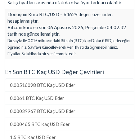
Satış fiyatları arasında ufak da olsa fiyat farkları olabilir.
Dönüşüm Kuru BTC/USD = 64629 değeri üzerinden
hesaplanmıştır.
Bitcoin kuru en son 06 Ağustos 2026, Perşembe 04:02:32
tarihinde güncellenmiştir.
Bu sayfa ile 0.015 miktarındaki Bitcoin (BTC) kaç Dolar (USD) edeceğini
öğrendiniz. Sayfayı güncelleyerek yeni fiyatı da öğrenebilirsiniz.
Fiyatlar 5 dakikada bir yenilenmektedir.
En Son BTC Kaç USD Değer Çevirileri
0.00516098 BTC Kaç USD Eder
0.0061 BTC Kaç USD Eder
0.00039967 BTC Kaç USD Eder
0.000465 BTC Kaç USD Eder
1.5 BTC Kaç USD Eder