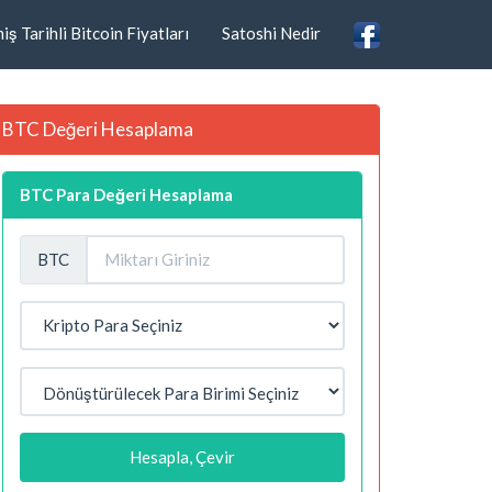
ş Tarihli Bitcoin Fiyatları
Satoshi Nedir
BTC Değeri Hesaplama
BTC Para Değeri Hesaplama
BTC
Hesapla, Çevir