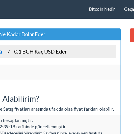
Bitcoin Nedir
Geçmi
 Ne Kadar Dolar Eder
a
0.1 BCH Kaç USD Eder
Alabilirim?
 Satış fiyatları arasında ufak da olsa fiyat farkları olabilir.
 hesaplanmıştır.
:39:18 tarihinde güncellenmiştir.
SD) edeceğini öğrendiniz. Sayfayı güncelleyerek yeni fiyatı da