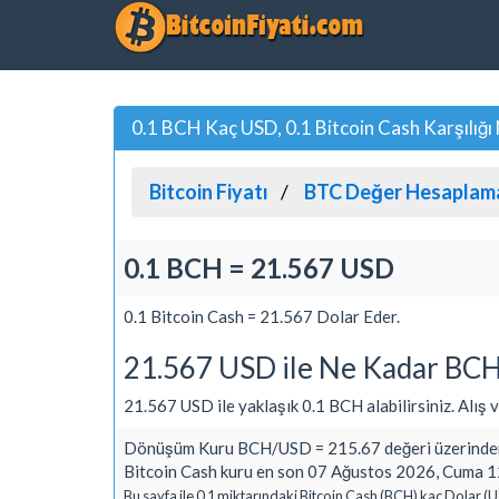
0.1 BCH Kaç USD, 0.1 Bitcoin Cash Karşılığı
Bitcoin Fiyatı
BTC Değer Hesaplam
0.1 BCH = 21.567 USD
0.1 Bitcoin Cash = 21.567 Dolar Eder.
21.567 USD ile Ne Kadar BCH 
21.567 USD ile yaklaşık 0.1 BCH alabilirsiniz. Alış ve
Dönüşüm Kuru BCH/USD = 215.67 değeri üzerinden
Bitcoin Cash kuru en son 07 Ağustos 2026, Cuma 12
Bu sayfa ile 0.1 miktarındaki Bitcoin Cash (BCH) kaç Dolar (U