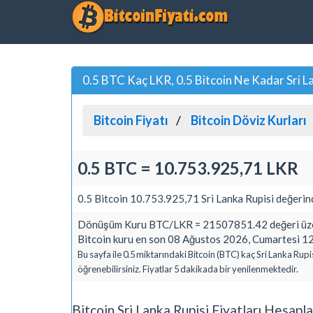
0.5 BTC Kaç LKR, 0.5 Bitcoin Ne Kadar Sri L
Bitcoin Fiyatı
Bitcoin Döviz Kurları
0.5 BTC = 10.753.925,71 LKR
0.5 Bitcoin 10.753.925,71 Sri Lanka Rupisi değerind
Dönüşüm Kuru BTC/LKR = 21507851.42 değeri üzer
Bitcoin kuru en son 08 Ağustos 2026, Cumartesi 12
Bu sayfa ile 0.5 miktarındaki Bitcoin (BTC) kaç Sri Lanka Rupi
öğrenebilirsiniz. Fiyatlar 5 dakikada bir yenilenmektedir.
Bitcoin Sri Lanka Rupisi Fiyatları Hesapl