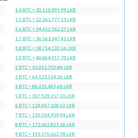
1.4 BTC = 30.110.991,99 LKR
1.5 BTC = 32.261.777,13 LKR
1.6 BTC = 34.412.562,27 LKR
1.7 BTC = 36.563.347,41 LKR
1.8 BTC = 38.714.132,56 LKR
1.9 BTC = 40.864.917,70 LKR
2 BTC = 43.015.702,84 LKR
3 BTC = 64.523.554,26 LKR
4 BTC = 86.031.405,68 LKR
5 BTC = 107.539.257,10 LKR
6 BTC = 129.047.108,52 LKR
7 BTC = 150.554.959,94 LKR
8 BTC = 172.062.811,36 LKR
9 BTC = 193.570.662,78 LKR