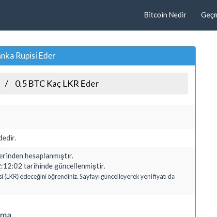
Bitcoin Nedir
Geçmi
anka Rupisi Eder
0.5 BTC Kaç LKR Eder
edir.
inden hesaplanmıştır.
:12:02 tarihinde güncellenmiştir.
si (LKR) edeceğini öğrendiniz. Sayfayı güncelleyerek yeni fiyatı da
ama