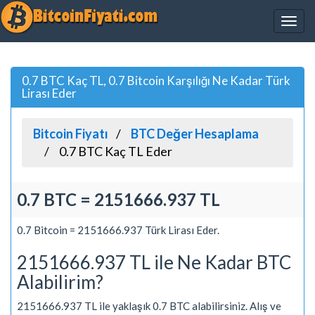
0.7 BTC Kaç TL, 0.7 Bitcoin Karşılığı Ne Kadar Türk
Lirası Eder
Bitcoin Fiyatı
BTC Değer Hesaplama
0.7 BTC Kaç TL Eder
0.7 BTC = 2151666.937 TL
0.7 Bitcoin = 2151666.937 Türk Lirası Eder.
2151666.937 TL ile Ne Kadar BTC
Alabilirim?
2151666.937 TL ile yaklaşık 0.7 BTC alabilirsiniz. Alış ve