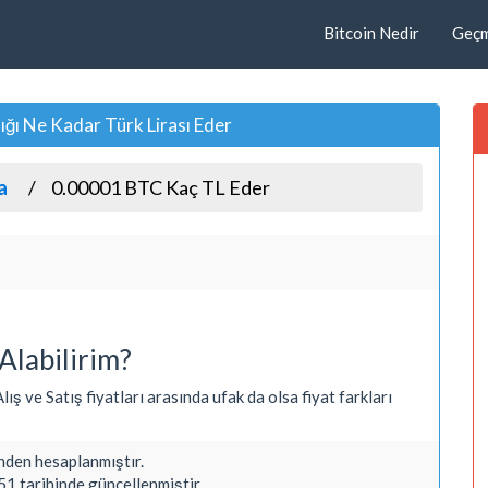
Bitcoin Nedir
Geçmi
ğı Ne Kadar Türk Lirası Eder
a
0.00001 BTC Kaç TL Eder
Alabilirim?
ış ve Satış fiyatları arasında ufak da olsa fiyat farkları
den hesaplanmıştır.
1 tarihinde güncellenmiştir.