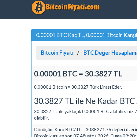
0.00001 BTC Kaç TL, 0.00001 Bitcoin Karşılı
Bitcoin Fiyatı
BTC Değer Hesaplam
0.00001 BTC = 30.3827 TL
0.00001 Bitcoin = 30.3827 Türk Lirası Eder.
30.3827 TL ile Ne Kadar BTC 
30.3827 TL ile yaklaşık 0.00001 BTC alabilirsiniz. Al
olabilir.
Dönüşüm Kuru BTC/TL = 3038271.76 değeri üzerin
Bitcoin kuru en son 07 Ağustos 2026, Cuma 09:28:5