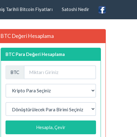
ş Tarihli Bitcoin Fiyatları
Satoshi Nedir
BTC Değeri Hesaplama
BTC Para Değeri Hesaplama
BTC
Hesapla, Çevir