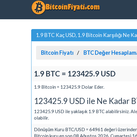
1.9 BTC Kaç USD, 1.9 Bitcoin Karşılığı Ne K
Bitcoin Fiyatı
BTC Değer Hesaplam
1.9 BTC = 123425.9 USD
1.9 Bitcoin = 123425.9 Dolar Eder.
123425.9 USD ile Ne Kadar B
123425.9 USD ile yaklaşık 1.9 BTC alabilirsiniz. Alış
olabilir.
Dönüşüm Kuru BTC/USD = 64961 değeri üzerinden 
Bitcoin kuru en son 08 Ağustos 2026, Cumartesi 16