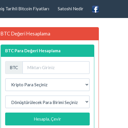
ş Tarihli Bitcoin Fiyatları
Satoshi Nedir
BTC Değeri Hesaplama
BTC Para Değeri Hesaplama
BTC
Hesapla, Çevir