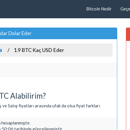
Bitcoin Nedir
Geçmi
adar Dolar Eder
a
1.9 BTC Kaç USD Eder
TC Alabilirim?
 ve Satış fiyatları arasında ufak da olsa fiyat farkları
hesaplanmıştır.
:50:06 tarihinde güncellenmiştir.