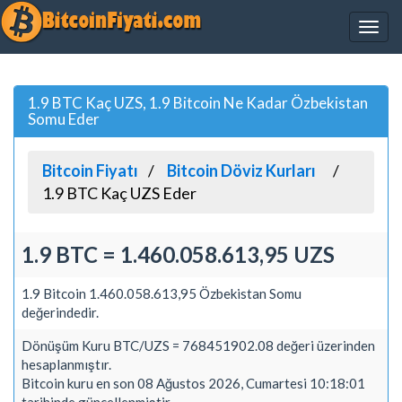
1.9 BTC Kaç UZS, 1.9 Bitcoin Ne Kadar Özbekistan
Somu Eder
Bitcoin Fiyatı
Bitcoin Döviz Kurları
1.9 BTC Kaç UZS Eder
1.9 BTC = 1.460.058.613,95 UZS
1.9 Bitcoin 1.460.058.613,95 Özbekistan Somu
değerindedir.
Dönüşüm Kuru BTC/UZS = 768451902.08 değeri üzerinden
hesaplanmıştır.
Bitcoin kuru en son 08 Ağustos 2026, Cumartesi 10:18:01
tarihinde güncellenmiştir.