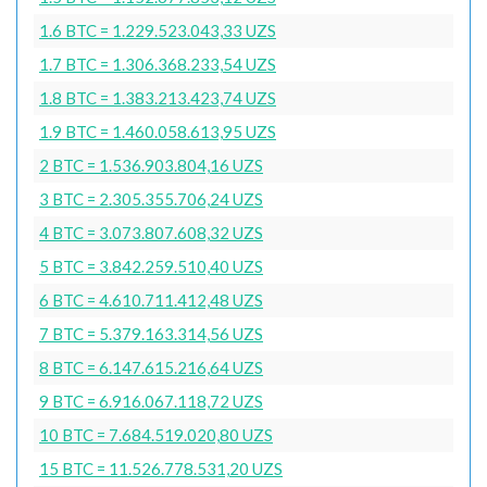
1.6 BTC = 1.229.523.043,33 UZS
1.7 BTC = 1.306.368.233,54 UZS
1.8 BTC = 1.383.213.423,74 UZS
1.9 BTC = 1.460.058.613,95 UZS
2 BTC = 1.536.903.804,16 UZS
3 BTC = 2.305.355.706,24 UZS
4 BTC = 3.073.807.608,32 UZS
5 BTC = 3.842.259.510,40 UZS
6 BTC = 4.610.711.412,48 UZS
7 BTC = 5.379.163.314,56 UZS
8 BTC = 6.147.615.216,64 UZS
9 BTC = 6.916.067.118,72 UZS
10 BTC = 7.684.519.020,80 UZS
15 BTC = 11.526.778.531,20 UZS