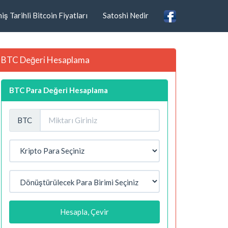
ş Tarihli Bitcoin Fiyatları
Satoshi Nedir
BTC Değeri Hesaplama
BTC Para Değeri Hesaplama
BTC
Hesapla, Çevir