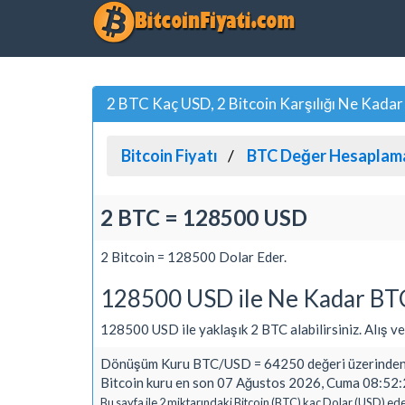
2 BTC Kaç USD, 2 Bitcoin Karşılığı Ne Kadar
Bitcoin Fiyatı
BTC Değer Hesaplam
2 BTC = 128500 USD
2 Bitcoin = 128500 Dolar Eder.
128500 USD ile Ne Kadar BTC
128500 USD ile yaklaşık 2 BTC alabilirsiniz. Alış ve S
Dönüşüm Kuru BTC/USD = 64250 değeri üzerinden 
Bitcoin kuru en son 07 Ağustos 2026, Cuma 08:52:2
Bu sayfa ile 2 miktarındaki Bitcoin (BTC) kaç Dolar (USD) ede