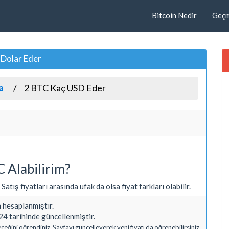
Bitcoin Nedir
Geçmi
 Dolar Eder
a
2 BTC Kaç USD Eder
 Alabilirim?
atış fiyatları arasında ufak da olsa fiyat farkları olabilir.
hesaplanmıştır.
4 tarihinde güncellenmiştir.
ceğini öğrendiniz. Sayfayı güncelleyerek yeni fiyatı da öğrenebilirsiniz.