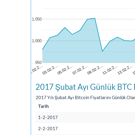
1,050
1,000
950
1
05.02.2…
13.02.2…
03.02.2…
11.02.2…
01.02.2…
09.02.2…
07.02.2…
2017 Şubat Ayı Günlük BTC F
2017 Yılı Şubat Ayı Bitcoin Fiyatlarını Günlük Olar
Tarih
1-2-2017
2-2-2017