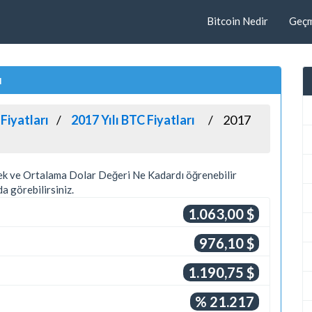
Bitcoin Nedir
Geçmi
ı
 Fiyatları
2017 Yılı BTC Fiyatları
2017
sek ve Ortalama Dolar Değeri Ne Kadardı öğrenebilir
a görebilirsiniz.
1.063,00 $
976,10 $
1.190,75 $
% 21.217