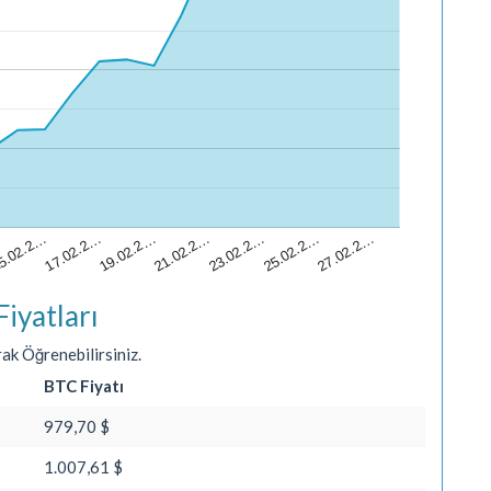
5.02.2…
23.02.2…
21.02.2…
19.02.2…
27.02.2…
17.02.2…
25.02.2…
iyatları
ak Öğrenebilirsiniz.
BTC Fiyatı
979,70 $
1.007,61 $