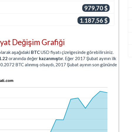
979,70 $
1.187,56 $
iyat Değişim Grafiği
larak aşağıdaki
BTC
USD fiyatı çizelgesinde görebilirsiniz.
1.22
oranında değer
kazanmıştır
. Eğer 2017 Şubat ayının ilk
10.2072 BTC alınmış olsaydı, 2017 Şubat ayının son gününde
Fiyati.com