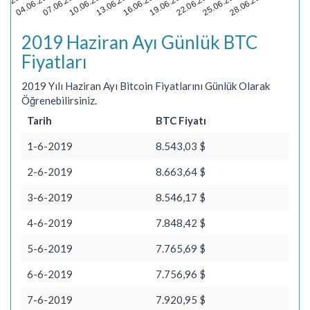
22.06.20…
28.06.20…
.06.20…
07.06.20…
13.06.20…
19.06.20…
25.06.20…
04.06.20…
10.06.20…
16.06.20…
2019 Haziran Ayı Günlük BTC
Fiyatları
2019 Yılı Haziran Ayı Bitcoin Fiyatlarını Günlük Olarak
Öğrenebilirsiniz.
Tarih
BTC Fiyatı
1-6-2019
8.543,03 $
2-6-2019
8.663,64 $
3-6-2019
8.546,17 $
4-6-2019
7.848,42 $
5-6-2019
7.765,69 $
6-6-2019
7.756,96 $
7-6-2019
7.920,95 $