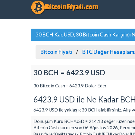
30 BCH Kaç USD, 30 Bitcoin Cash Karşılığı 
Bitcoin Fiyatı
BTC Değer Hesaplam
30 BCH = 6423.9 USD
30 Bitcoin Cash = 6423.9 Dolar Eder.
6423.9 USD ile Ne Kadar BCH 
6423.9 USD ile yaklaşık 30 BCH alabilirsiniz. Alış ve 
Dönüşüm Kuru BCH/USD = 214.13 değeri üzerinden
Bitcoin Cash kuru en son 06 Ağustos 2026, Perşemb
Bu sayfa ile 30 miktarındaki Bitcoin Cash (BCH) kaç Dolar (U