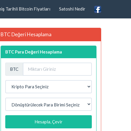
ş Tarihli Bitcoin Fiyatları
Satoshi Nedir
BTC Değeri Hesaplama
BTC Para Değeri Hesaplama
BTC
Hesapla, Çevir