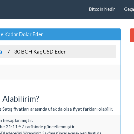
Bitcoin Nedir
Geçmi
Ne Kadar Dolar Eder
a
30 BCH Kaç USD Eder
Alabilirim?
Satış fiyatları arasında ufak da olsa fiyat farkları olabilir.
 hesaplanmıştır.
e 21:11:57 tarihinde güncellenmiştir.
SD) edeceğini öğrendiniz. Sayfayı güncelleyerek yeni fiyatı da