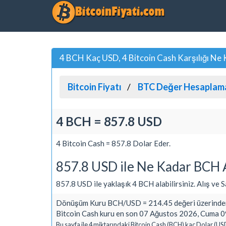
4 BCH Kaç USD, 4 Bitcoin Cash Karşılığı Ne
Bitcoin Fiyatı
BTC Değer Hesaplam
4 BCH = 857.8 USD
4 Bitcoin Cash = 857.8 Dolar Eder.
857.8 USD ile Ne Kadar BCH A
857.8 USD ile yaklaşık 4 BCH alabilirsiniz. Alış ve Sat
Dönüşüm Kuru BCH/USD = 214.45 değeri üzerinden
Bitcoin Cash kuru en son 07 Ağustos 2026, Cuma 09
Bu sayfa ile 4 miktarındaki Bitcoin Cash (BCH) kaç Dolar (US