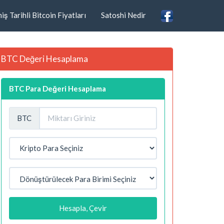
ş Tarihli Bitcoin Fiyatları
Satoshi Nedir
BTC Değeri Hesaplama
BTC Para Değeri Hesaplama
BTC
Hesapla, Çevir