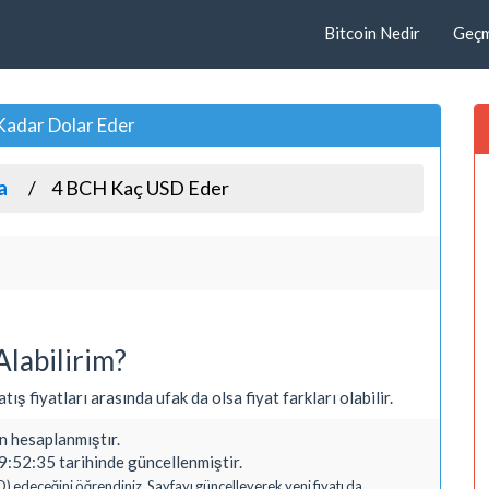
Bitcoin Nedir
Geçmi
 Kadar Dolar Eder
a
4 BCH Kaç USD Eder
labilirim?
ış fiyatları arasında ufak da olsa fiyat farkları olabilir.
 hesaplanmıştır.
:52:35 tarihinde güncellenmiştir.
D) edeceğini öğrendiniz. Sayfayı güncelleyerek yeni fiyatı da