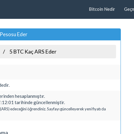
Bitcoin Nedir
Geçmi
 Pesosu Eder
5 BTC Kaç ARS Eder
edir.
inden hesaplanmıştır.
:12:01 tarihinde güncellenmiştir.
 (ARS) edeceğini öğrendiniz. Sayfayı güncelleyerek yeni fiyatı da
lama