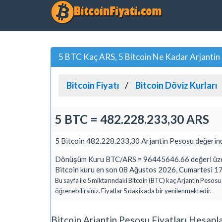
5 BTC Kaç ARS, 5 Bitcoin Ne Kadar Arjantin
Bitcoin Fiyatı
Bitcoin Döviz Kurları
5 BTC = 482.228.233,30 ARS
5 Bitcoin 482.228.233,30 Arjantin Pesosu değerind
Dönüşüm Kuru BTC/ARS = 96445646.66 değeri üzer
Bitcoin kuru en son 08 Ağustos 2026, Cumartesi 17
Bu sayfa ile 5 miktarındaki Bitcoin (BTC) kaç Arjantin Pesosu
öğrenebilirsiniz. Fiyatlar 5 dakikada bir yenilenmektedir.
Bitcoin Arjantin Pesosu Fiyatları Hesap