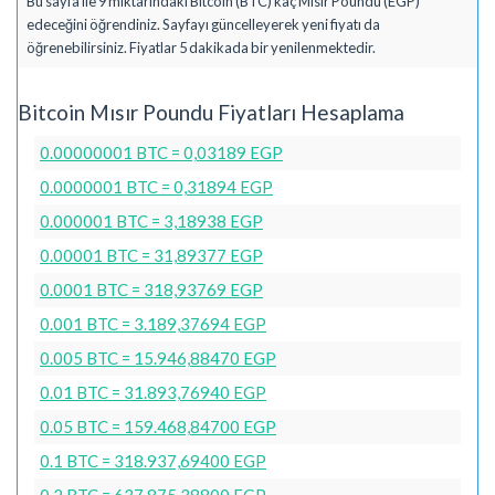
Bu sayfa ile 9 miktarındaki Bitcoin (BTC) kaç Mısır Poundu (EGP)
edeceğini öğrendiniz. Sayfayı güncelleyerek yeni fiyatı da
öğrenebilirsiniz. Fiyatlar 5 dakikada bir yenilenmektedir.
Bitcoin Mısır Poundu Fiyatları Hesaplama
0.00000001 BTC = 0,03189 EGP
0.0000001 BTC = 0,31894 EGP
0.000001 BTC = 3,18938 EGP
0.00001 BTC = 31,89377 EGP
0.0001 BTC = 318,93769 EGP
0.001 BTC = 3.189,37694 EGP
0.005 BTC = 15.946,88470 EGP
0.01 BTC = 31.893,76940 EGP
0.05 BTC = 159.468,84700 EGP
0.1 BTC = 318.937,69400 EGP
0.2 BTC = 637.875,38800 EGP