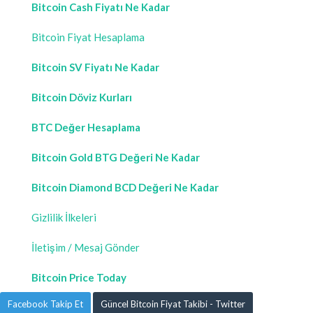
Bitcoin Cash Fiyatı Ne Kadar
Bitcoin Fiyat Hesaplama
Bitcoin SV Fiyatı Ne Kadar
Bitcoin Döviz Kurları
BTC Değer Hesaplama
Bitcoin Gold BTG Değeri Ne Kadar
Bitcoin Diamond BCD Değeri Ne Kadar
Gizlilik İlkeleri
İletişim / Mesaj Gönder
Bitcoin Price Today
Facebook Takip Et
Güncel Bitcoin Fiyat Takibi - Twitter