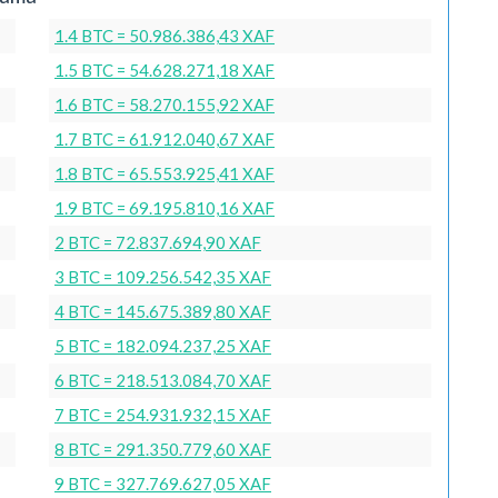
1.4 BTC = 50.986.386,43 XAF
1.5 BTC = 54.628.271,18 XAF
1.6 BTC = 58.270.155,92 XAF
1.7 BTC = 61.912.040,67 XAF
1.8 BTC = 65.553.925,41 XAF
1.9 BTC = 69.195.810,16 XAF
2 BTC = 72.837.694,90 XAF
3 BTC = 109.256.542,35 XAF
4 BTC = 145.675.389,80 XAF
5 BTC = 182.094.237,25 XAF
6 BTC = 218.513.084,70 XAF
7 BTC = 254.931.932,15 XAF
8 BTC = 291.350.779,60 XAF
9 BTC = 327.769.627,05 XAF