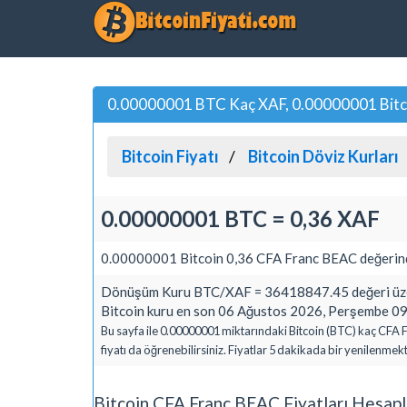
0.00000001 BTC Kaç XAF, 0.00000001 Bitc
Bitcoin Fiyatı
Bitcoin Döviz Kurları
0.00000001 BTC = 0,36 XAF
0.00000001 Bitcoin 0,36 CFA Franc BEAC değerind
Dönüşüm Kuru BTC/XAF = 36418847.45 değeri üzer
Bitcoin kuru en son 06 Ağustos 2026, Perşembe 09:
Bu sayfa ile 0.00000001 miktarındaki Bitcoin (BTC) kaç CFA 
fiyatı da öğrenebilirsiniz. Fiyatlar 5 dakikada bir yenilenmekt
Bitcoin CFA Franc BEAC Fiyatları Hesap