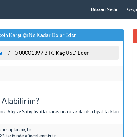
Bitcoin Nedir
Geçmi
n Karşılığı Ne Kadar Dolar Eder
a
0.00001397 BTC Kaç USD Eder
Alabilirim?
. Alış ve Satış fiyatları arasında ufak da olsa fiyat farkları
hesaplanmıştır.
3 tarihinde güncellenmiştir.