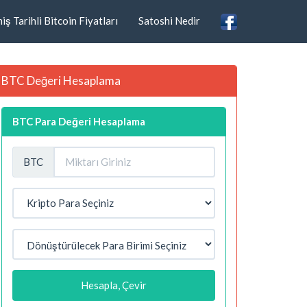
ş Tarihli Bitcoin Fiyatları
Satoshi Nedir
BTC Değeri Hesaplama
BTC Para Değeri Hesaplama
BTC
Hesapla, Çevir