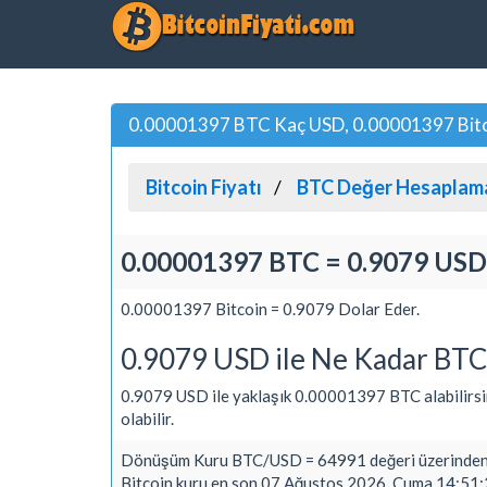
0.00001397 BTC Kaç USD, 0.00001397 Bitcoi
Bitcoin Fiyatı
BTC Değer Hesaplam
0.00001397 BTC = 0.9079 USD
0.00001397 Bitcoin = 0.9079 Dolar Eder.
0.9079 USD ile Ne Kadar BTC 
0.9079 USD ile yaklaşık 0.00001397 BTC alabilirsiniz
olabilir.
Dönüşüm Kuru BTC/USD = 64991 değeri üzerinden 
Bitcoin kuru en son 07 Ağustos 2026, Cuma 14:51:2