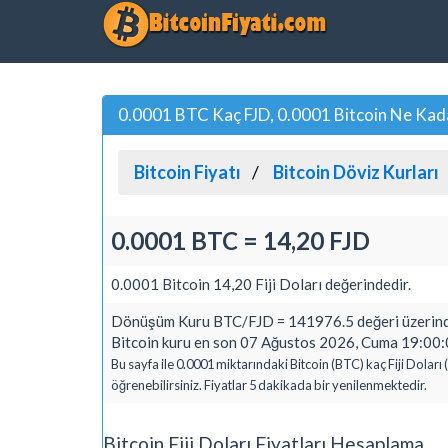
0.0001 BTC Kaç FJD, 0.0001 Bitcoin Ne Kadar
Bitcoin Fiyatı
Bitcoin Döviz Kurları
0.0001 BTC = 14,20 FJD
0.0001 Bitcoin 14,20 Fiji Doları değerindedir.
Dönüşüm Kuru BTC/FJD = 141976.5 değeri üzerind
Bitcoin kuru en son 07 Ağustos 2026, Cuma 19:00:0
Bu sayfa ile 0.0001 miktarındaki Bitcoin (BTC) kaç Fiji Doları
öğrenebilirsiniz. Fiyatlar 5 dakikada bir yenilenmektedir.
Bitcoin Fiji Doları Fiyatları Hesaplama