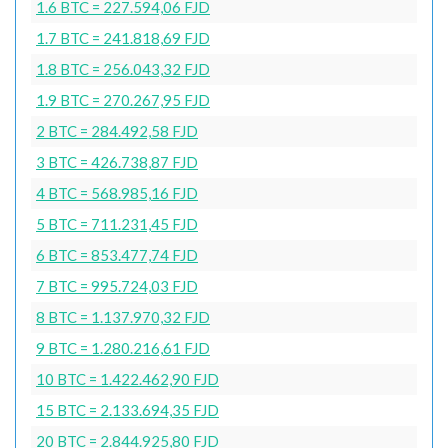
1.6 BTC = 227.594,06 FJD
1.7 BTC = 241.818,69 FJD
1.8 BTC = 256.043,32 FJD
1.9 BTC = 270.267,95 FJD
2 BTC = 284.492,58 FJD
3 BTC = 426.738,87 FJD
4 BTC = 568.985,16 FJD
5 BTC = 711.231,45 FJD
6 BTC = 853.477,74 FJD
7 BTC = 995.724,03 FJD
8 BTC = 1.137.970,32 FJD
9 BTC = 1.280.216,61 FJD
10 BTC = 1.422.462,90 FJD
15 BTC = 2.133.694,35 FJD
20 BTC = 2.844.925,80 FJD