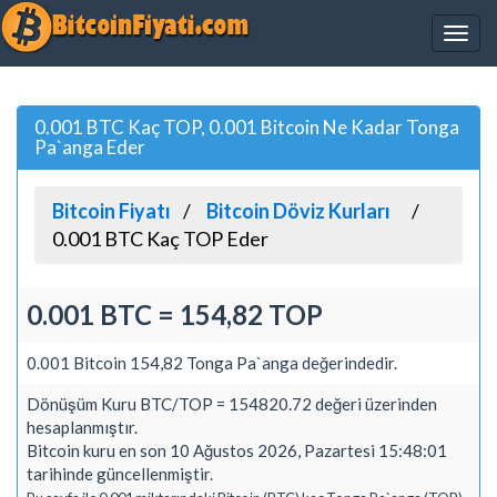
0.001 BTC Kaç TOP, 0.001 Bitcoin Ne Kadar Tonga
Pa`anga Eder
Bitcoin Fiyatı
Bitcoin Döviz Kurları
0.001 BTC Kaç TOP Eder
0.001 BTC = 154,82 TOP
0.001 Bitcoin 154,82 Tonga Pa`anga değerindedir.
Dönüşüm Kuru BTC/TOP = 154820.72 değeri üzerinden
hesaplanmıştır.
Bitcoin kuru en son 10 Ağustos 2026, Pazartesi 15:48:01
tarihinde güncellenmiştir.