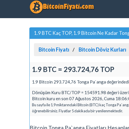
1.9 BTC Kaç TOP, 1.9 Bitcoin Ne Kadar Ton
Bitcoin Fiyatı
Bitcoin Döviz Kurları
1.9 BTC = 293.724,76 TOP
1.9 Bitcoin 293.724,76 Tonga Pa`anga değerindedi
Dönüşüm Kuru BTC/TOP = 154591.98 değeri üzerin
Bitcoin kuru en son 07 Ağustos 2026, Cuma 18:06:0
Bu sayfa ile 1.9 miktarındaki Bitcoin (BTC) kaç Tonga Pa`ang
öğrenebilirsiniz. Fiyatlar 5 dakikada bir yenilenmektedir.
Bitcoin Tonga Pa`anga Fiyatları Hesapl