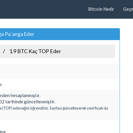
Bitcoin Nedir
Geçmi
ga Pa`anga Eder
1.9 BTC Kaç TOP Eder
r.
den hesaplanmıştır.
2 tarihinde güncellenmiştir.
a (TOP) edeceğini öğrendiniz. Sayfayı güncelleyerek yeni fiyatı da
ama