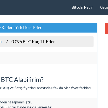
Bitcoin Nedir
Geçmi
e Kadar Türk Lirası Eder
a
0.096 BTC Kaç TL Eder
 BTC Alabilirim?
Alış ve Satış fiyatları arasında ufak da olsa fiyat farkları
den hesaplanmıştır.
40:07 tarihinde güncellenmiştir.