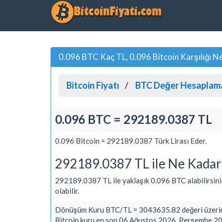
0.096 BTC Kaç TL, 0.096 Bitcoin Karşılığı N
Bitcoin Fiyatı
BTC Değer Hesaplam
0.096 BTC = 292189.0387 TL
0.096 Bitcoin = 292189.0387 Türk Lirası Eder.
292189.0387 TL ile Ne Kadar
292189.0387 TL ile yaklaşık 0.096 BTC alabilirsiniz. 
olabilir.
Dönüşüm Kuru BTC/TL = 3043635.82 değeri üzerin
Bitcoin kuru en son 06 Ağustos 2026, Perşembe 20: