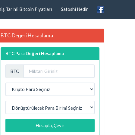
ş Tarihli Bitcoin Fiyatları
Satoshi Nedir
BTC Değeri Hesaplama
BTC Para Değeri Hesaplama
BTC
Hesapla, Çevir