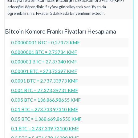
Bu sayfa ile 0.6 miktarındaki Bitcoin (BTC) kaç Komoro Frankı (KMF)
edeceğini öğrendiniz. Sayfayı güncelleyerek yeni fiyatı da
öğrenebilirsiniz. Fiyatlar 5 dakikada bir yenilenmektedir.
Bitcoin Komoro Frankı Fiyatları Hesaplama
0.00000001 BTC = 0,27373 KMF
0.0000001 BTC = 2,73734 KMF
0.000001 BTC = 27,37340 KMF
0.00001 BTC = 273,73397 KMF
0.0001 BTC = 2.737,33973 KMF
0.001 BTC = 27.373,39731 KMF
0.005 BTC = 136.866,98655 KMF
0.01 BTC = 273.733,97310 KMF
0.05 BTC = 1.368.669,86550 KMF
0.1 BTC = 2.737.339,73100 KMF
0.2 BTC = 5.474.679,46200 KMF