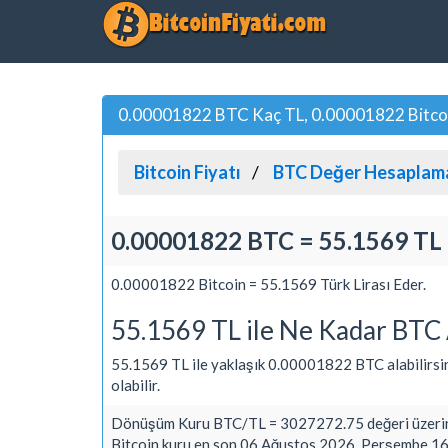
0.00001822 BTC Kaç TL, 0.00001822 Bitcoin 
Bitcoin Fiyatı
BTC Değer Hesaplam
0.00001822 BTC = 55.1569 TL
0.00001822 Bitcoin = 55.1569 Türk Lirası Eder.
55.1569 TL ile Ne Kadar BTC 
55.1569 TL ile yaklaşık 0.00001822 BTC alabilirsiniz.
olabilir.
Dönüşüm Kuru BTC/TL = 3027272.75 değeri üzerin
Bitcoin kuru en son 06 Ağustos 2026, Perşembe 16: