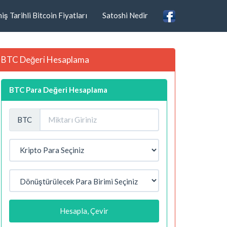
ş Tarihli Bitcoin Fiyatları
Satoshi Nedir
BTC Değeri Hesaplama
BTC Para Değeri Hesaplama
BTC
Hesapla, Çevir