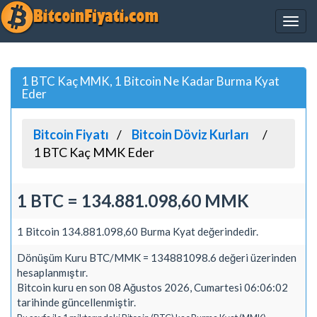
1 BTC Kaç MMK, 1 Bitcoin Ne Kadar Burma Kyat
Eder
Bitcoin Fiyatı
Bitcoin Döviz Kurları
1 BTC Kaç MMK Eder
1 BTC = 134.881.098,60 MMK
1 Bitcoin 134.881.098,60 Burma Kyat değerindedir.
Dönüşüm Kuru BTC/MMK = 134881098.6 değeri üzerinden
hesaplanmıştır.
Bitcoin kuru en son 08 Ağustos 2026, Cumartesi 06:06:02
tarihinde güncellenmiştir.