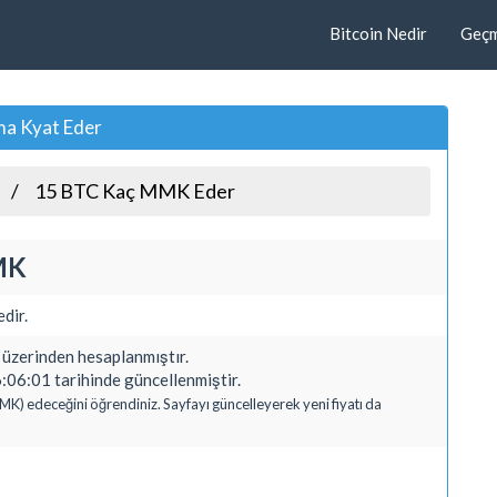
Bitcoin Nedir
Geçmi
ma Kyat Eder
15 BTC Kaç MMK Eder
MK
dir.
erinden hesaplanmıştır.
:06:01 tarihinde güncellenmiştir.
MK) edeceğini öğrendiniz. Sayfayı güncelleyerek yeni fiyatı da