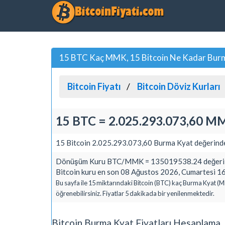
15 BTC Kaç MMK, 15 Bitcoin Ne Kadar Bur
Bitcoin Fiyatı
Bitcoin Döviz Kurları
15 BTC = 2.025.293.073,60 M
15 Bitcoin 2.025.293.073,60 Burma Kyat değerinde
Dönüşüm Kuru BTC/MMK = 135019538.24 değeri üz
Bitcoin kuru en son 08 Ağustos 2026, Cumartesi 16
Bu sayfa ile 15 miktarındaki Bitcoin (BTC) kaç Burma Kyat (M
öğrenebilirsiniz. Fiyatlar 5 dakikada bir yenilenmektedir.
Bitcoin Burma Kyat Fiyatları Hesaplama