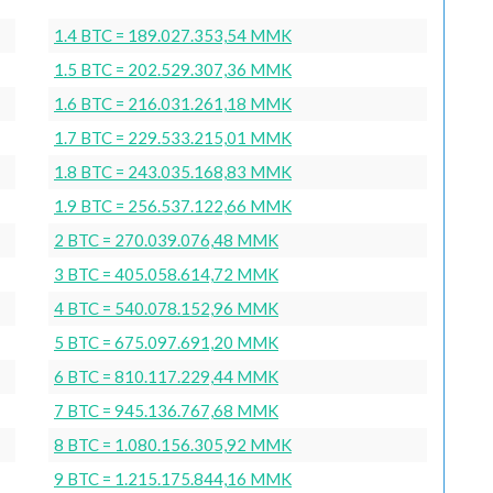
1.4 BTC = 189.027.353,54 MMK
1.5 BTC = 202.529.307,36 MMK
1.6 BTC = 216.031.261,18 MMK
1.7 BTC = 229.533.215,01 MMK
1.8 BTC = 243.035.168,83 MMK
1.9 BTC = 256.537.122,66 MMK
2 BTC = 270.039.076,48 MMK
3 BTC = 405.058.614,72 MMK
4 BTC = 540.078.152,96 MMK
5 BTC = 675.097.691,20 MMK
6 BTC = 810.117.229,44 MMK
7 BTC = 945.136.767,68 MMK
8 BTC = 1.080.156.305,92 MMK
9 BTC = 1.215.175.844,16 MMK