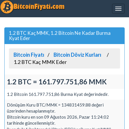
1.2 BTC Kaç MMK, 1.2 Bitcoin Ne Kadar Burma
Kyat Eder
Bitcoin Fiyatı
Bitcoin Döviz Kurları
1.2 BTC Kaç MMK Eder
1.2 BTC = 161.797.751,86 MMK
1.2 Bitcoin 161.797.751,86 Burma Kyat değerindedir.
Dönüşüm Kuru BTC/MMK = 134831459.88 değeri
üzerinden hesaplanmıştır.
Bitcoin kuru en son 09 Ağustos 2026, Pazar 11:24:02
tarihinde güncellenmiştir.