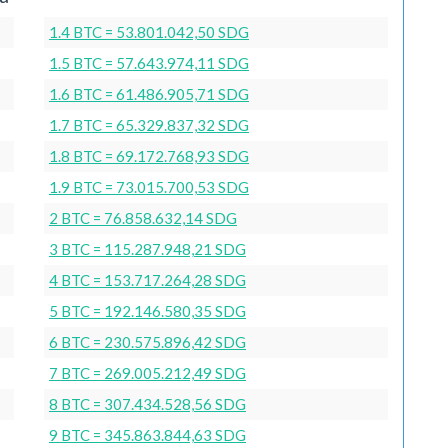
1.4 BTC = 53.801.042,50 SDG
1.5 BTC = 57.643.974,11 SDG
1.6 BTC = 61.486.905,71 SDG
1.7 BTC = 65.329.837,32 SDG
1.8 BTC = 69.172.768,93 SDG
1.9 BTC = 73.015.700,53 SDG
2 BTC = 76.858.632,14 SDG
3 BTC = 115.287.948,21 SDG
4 BTC = 153.717.264,28 SDG
5 BTC = 192.146.580,35 SDG
6 BTC = 230.575.896,42 SDG
7 BTC = 269.005.212,49 SDG
8 BTC = 307.434.528,56 SDG
9 BTC = 345.863.844,63 SDG