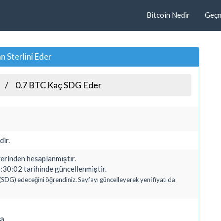
Bitcoin Nedir
Geçmi
 Sterlini Eder
0.7 BTC Kaç SDG Eder
dir.
rinden hesaplanmıştır.
30:02 tarihinde güncellenmiştir.
i (SDG) edeceğini öğrendiniz. Sayfayı güncelleyerek yeni fiyatı da
ma