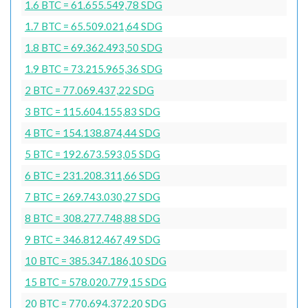
1.6 BTC = 61.655.549,78 SDG
1.7 BTC = 65.509.021,64 SDG
1.8 BTC = 69.362.493,50 SDG
1.9 BTC = 73.215.965,36 SDG
2 BTC = 77.069.437,22 SDG
3 BTC = 115.604.155,83 SDG
4 BTC = 154.138.874,44 SDG
5 BTC = 192.673.593,05 SDG
6 BTC = 231.208.311,66 SDG
7 BTC = 269.743.030,27 SDG
8 BTC = 308.277.748,88 SDG
9 BTC = 346.812.467,49 SDG
10 BTC = 385.347.186,10 SDG
15 BTC = 578.020.779,15 SDG
20 BTC = 770.694.372,20 SDG